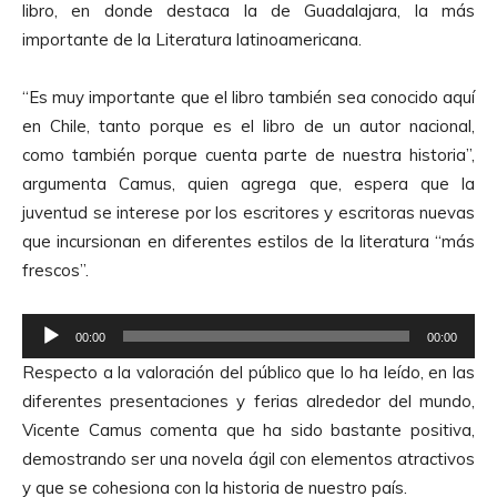
libro, en donde destaca la de Guadalajara, la más
d
importante de la Literatura latinoamericana.
u
c
“Es muy importante que el libro también sea conocido aquí
t
en Chile, tanto porque es el libro de un autor nacional,
o
como también porque cuenta parte de nuestra historia”,
r
argumenta Camus, quien agrega que, espera que la
d
juventud se interese por los escritores y escritoras nuevas
e
que incursionan en diferentes estilos de la literatura “más
A
frescos”.
u
d
R
i
00:00
00:00
e
o
Respecto a la valoración del público que lo ha leído, en las
p
diferentes presentaciones y ferias alrededor del mundo,
r
Vicente Camus comenta que ha sido bastante positiva,
o
demostrando ser una novela ágil con elementos atractivos
d
y que se cohesiona con la historia de nuestro país.