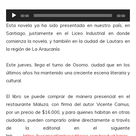
u
c
R
t
00:00
00:00
e
o
Esta novela ya ha sido presentada en nuestro país, en
p
r
Santiago, justamente en el Liceo Industrial en donde
r
d
comienza la novela, y también en la ciudad de Lautaro en
o
e
la región de La Araucanía.
d
A
u
u
Este jueves, llega el turno de Osorno, ciudad que en los
c
d
últimos años ha mantenido una creciente escena literaria y
t
i
cultural.
o
o
r
El libro se puede comprar de manera presencial en el
d
restaurante Maluza, con firma del autor Vicente Camus,
e
por un precio de $16.000, y para quienes habitan en otras
A
ciudades, pueden comprarlo online directamente a través
u
de la editorial en el siguiente
d
link
https://oceanoatlanticoeditores.com/product/caras-