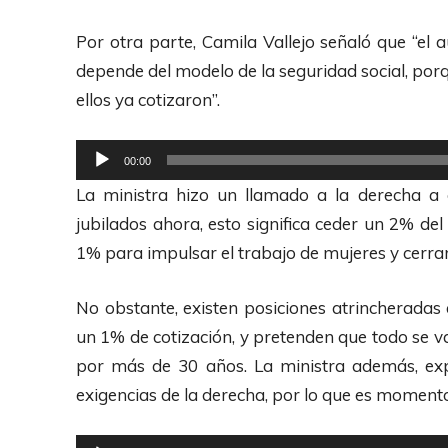
Por otra parte, Camila Vallejo señaló que “e
depende del modelo de la seguridad social, por
ellos ya cotizaron”.
R
00:00
e
La ministra hizo un llamado a la derecha a 
p
jubilados ahora, esto significa ceder un 2% del
r
1% para impulsar el trabajo de mujeres y cerrar 
o
d
No obstante, existen posiciones atrincheradas 
u
un 1% de cotización, y pretenden que todo se v
c
por más de 30 años. La ministra además, exp
t
exigencias de la derecha, por lo que es momento
o
r