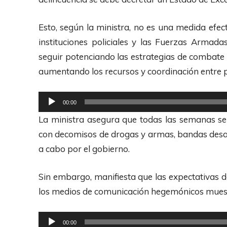
i
d
o
u
Esto, según la ministra, no es una medida efe
c
instituciones policiales y las Fuerzas Armada
t
seguir potenciando las estrategias de combate a
o
aumentando los recursos y coordinación entre po
r
d
R
00:00
e
e
La ministra asegura que todas las semanas s
A
p
con decomisos de drogas y armas, bandas desar
u
r
a cabo por el gobierno.
d
o
i
d
Sin embargo, manifiesta que las expectativas d
o
u
los medios de comunicación hegemónicos muestra
c
t
R
00:00