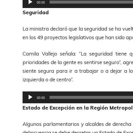
R
00:00
d
e
Seguridad
e
p
A
r
La ministra declaró que la seguridad se ha vuel
u
o
en los 49 proyectos legislativos que han sido a
d
d
i
u
Camila Vallejo señala: “La seguridad tiene
o
c
prioridades de la gente es sentirse seguro”, a
t
siente segura para ir a trabajar o a dejar a lo
o
izquierda o de centro”.
r
d
R
00:00
e
e
Estado de Excepción en la Región Metropol
A
p
u
r
Algunos parlamentarios y alcaldes de derecha 
d
o
delincuencia se debe decretar un Estado de Exce