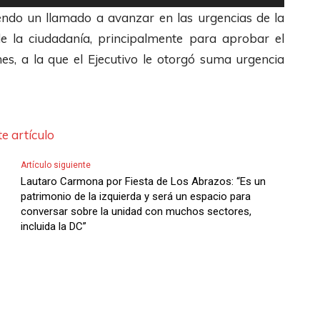
/
e
s
t
iendo un llamado a avanzar en las urgencias de la
u
A
c
t
i
de la ciudadanía, principalmente para aprobar el
m
b
h
e
l
es, a la que el Ejecutivo le otorgó suma urgencia
e
a
a
c
i
n
j
s
l
z
t
o
A
a
a
a
p
r
s
l
e artículo
r
a
r
d
a
o
Artículo siguiente
r
i
e
s
Lautaro Carmona por Fiesta de Los Abrazos: “Es un
d
a
b
F
t
patrimonio de la izquierda y será un espacio para
i
a
a
conversar sobre la unidad con muchos sectores,
l
e
incluida la DC”
s
u
/
e
c
m
m
A
c
l
i
e
b
h
a
n
n
a
a
s
u
t
j
s
d