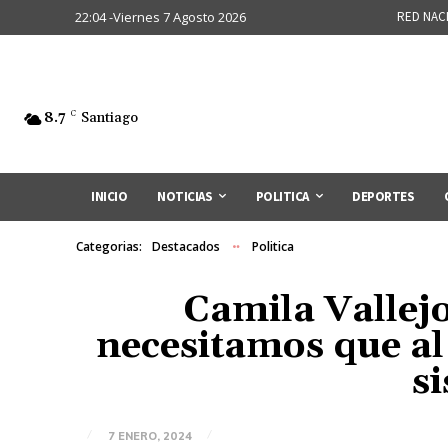
22:04 -Viernes 7 Agosto 2026
RED NAC
8.7
C
Santiago
INICIO
NOTICIAS
POLITICA
DEPORTES
Categorias:
Destacados
Politica
Camila Vallej
necesitamos que al
s
7 ENERO, 2024