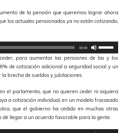
l aumento de la pensión que queremos lograr ahora
que los actuales pensionados ya no están cotizando,
U
00:00
t
ceder, para aumentar las pensiones de las y los
i
 6% de cotización adicional a seguridad social y un
l
la brecha de sueldos y jubilaciones.
i
z
en el parlamento, que no quieren ceder ni siquiera
a
aya a cotización individual, en un modelo fracasado
l
lica, que el gobierno ha cedido en muchas otras
a
 de llegar a un acuerdo favorable para la gente.
s
t