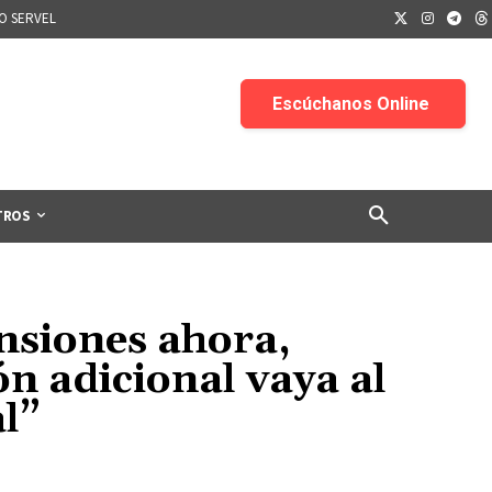
IO SERVEL
TROS
nsiones ahora,
n adicional vaya al
l”