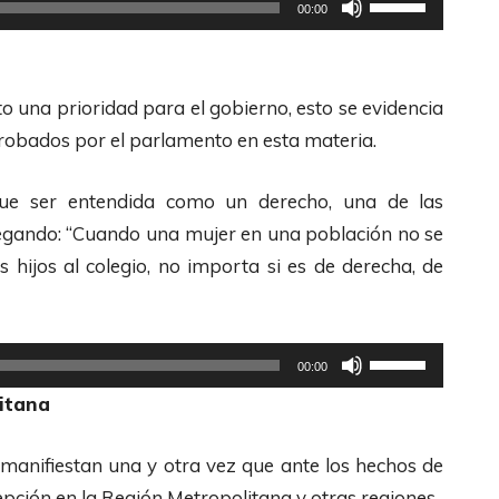
U
00:00
e
t
c
i
l
l
to una prioridad para el gobierno, esto se evidencia
a
i
probados por el parlamento en esta materia.
s
z
d
a
 que ser entendida como un derecho, una de las
e
l
gregando: “Cuando una mujer en una población no se
F
a
s hijos al colegio, no importa si es de derecha, de
l
s
e
t
c
e
U
00:00
h
c
t
itana
a
l
i
s
a
l
manifiestan una y otra vez que ante los hechos de
A
s
i
pción en la Región Metropolitana y otras regiones.