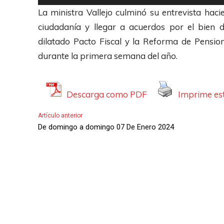
o
e
La ministra Vallejo culminó su entrevista hac
r
p
ciudadanía y llegar a acuerdos por el bien 
d
r
dilatado Pacto Fiscal y la Reforma de Pension
e
o
durante la primera semana del año.
A
d
u
u
d
c
Descarga como PDF
Imprime est
i
t
Artículo anterior
o
o
De domingo a domingo 07 De Enero 2024
r
d
e
A
u
d
i