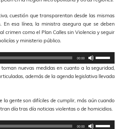
r
d
z
r
e
a
ctiva, cuestión que transparentan desde las mismas
i
F
l
s. En esa línea, la ministra asegura que se deben
b
l
a
l crimen como el Plan Calles sin Violencia y seguir
a
e
s
licías y ministerio público.
/
c
t
A
h
e
U
00:00
b
a
c
t
e toman nuevas medidas en cuanto a la seguridad,
a
s
l
i
ticuladas, además de la agenda legislativa llevada
j
A
a
l
o
r
s
i
p
r
d
z
e la gente son difíciles de cumplir, más aún cuando
a
i
e
a
n día tras día noticias violentas o de homicidios.
r
b
F
l
a
a
l
a
U
00:00
a