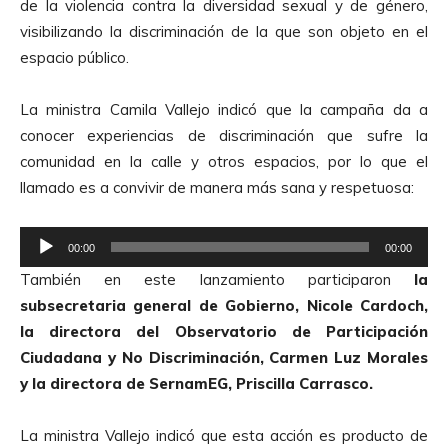
de la violencia contra la diversidad sexual y de género,
visibilizando la discriminación de la que son objeto en el
espacio público.
La ministra Camila Vallejo indicó que la campaña da a
conocer experiencias de discriminación que sufre la
comunidad en la calle y otros espacios, por lo que el
llamado es a convivir de manera más sana y respetuosa:
R
00:00
00:00
e
También en este lanzamiento participaron
la
p
subsecretaria general de Gobierno, Nicole Cardoch,
r
la directora del Observatorio de Participación
o
Ciudadana y No Discriminación, Carmen Luz Morales
d
y la directora de SernamEG, Priscilla Carrasco.
u
c
La ministra Vallejo indicó que esta acción es producto de
t