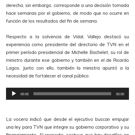
e
derecha, sin embargo, corresponde a una decisión tomada
A
hace semanas por el gobierno, de modo que no ocurre en
u
función de los resultados del fin de semana.
d
i
Respecto a la solvencia de Vidal, Vallejo destacó su
o
experiencia como presidente del directorio de TVN en el
primer período presidencial de Michelle Bachelet, su rol de
ministro durante ese gobierno y también en el de Ricardo
Lagos. Junto con ello, también la ministra apuntó a la
necesidad de fortalecer el canal público:
R
00:00
00:00
e
p
r
La vocera indicó que desde el ejecutivo buscan empujar
o
una ley para TVN que integre su gobierno corporativo y su
d
financiamiento. Al respecto, sostuvo que hay desafíos en