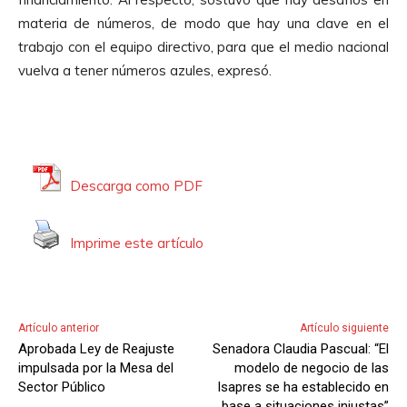
u
materia de números, de modo que hay una clave en el
c
trabajo con el equipo directivo, para que el medio nacional
t
vuelva a tener números azules, expresó.
o
r
d
e
A
Descarga como PDF
u
d
Imprime este artículo
i
o
Artículo anterior
Artículo siguiente
Aprobada Ley de Reajuste
Senadora Claudia Pascual: “El
impulsada por la Mesa del
modelo de negocio de las
Sector Público
Isapres se ha establecido en
base a situaciones injustas”