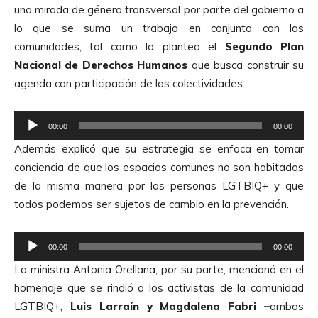
una mirada de género transversal por parte del gobierno a
o
lo que se suma un trabajo en conjunto con las
r
comunidades, tal como lo plantea el
Segundo Plan
d
Nacional de Derechos Humanos
que busca construir su
e
agenda con participación de las colectividades.
A
u
R
d
00:00
00:00
e
i
Además explicó que su estrategia se enfoca en tomar
p
o
conciencia de que los espacios comunes no son habitados
r
de la misma manera por las personas LGTBIQ+ y que
o
todos podemos ser sujetos de cambio en la prevención.
d
u
R
c
00:00
00:00
e
t
La ministra Antonia Orellana, por su parte, mencionó en el
p
o
homenaje que se rindió a los activistas de la comunidad
r
r
LGTBIQ+,
Luis Larraín y Magdalena Fabri –
ambos
o