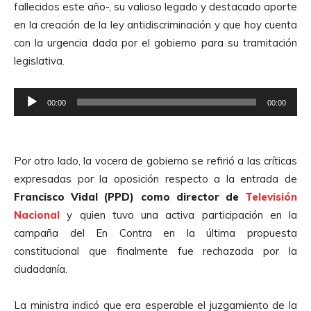
d
fallecidos este año-, su valioso legado y destacado aporte
d
e
en la creación de la ley antidiscriminación y que hoy cuenta
u
A
con la urgencia dada por el gobierno para su tramitación
c
u
legislativa.
t
d
o
i
R
r
00:00
00:00
o
e
d
p
e
r
A
Por otro lado, la vocera de gobierno se refirió a las críticas
o
u
expresadas por la oposición respecto a la entrada de
d
d
Francisco Vidal (PPD) como director de
Televisión
u
i
Nacional
y quien tuvo una activa participación en la
c
o
campaña del En Contra en la última propuesta
t
constitucional que finalmente fue rechazada por la
o
ciudadanía.
r
d
La ministra indicó que era esperable el juzgamiento de la