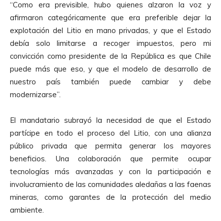
“Como era previsible, hubo quienes alzaron la voz y
u
afirmaron categóricamente que era preferible dejar la
c
explotación del Litio en mano privadas, y que el Estado
t
debía solo limitarse a recoger impuestos, pero mi
o
convicción como presidente de la República es que Chile
r
puede más que eso, y que el modelo de desarrollo de
d
nuestro país también puede cambiar y debe
e
modernizarse”.
A
u
El mandatario subrayó la necesidad de que el Estado
d
partícipe en todo el proceso del Litio, con una alianza
i
público privada que permita generar los mayores
o
beneficios. Una colaboración que permite ocupar
tecnologías más avanzadas y con la participación e
involucramiento de las comunidades aledañas a las faenas
mineras, como garantes de la protección del medio
ambiente.