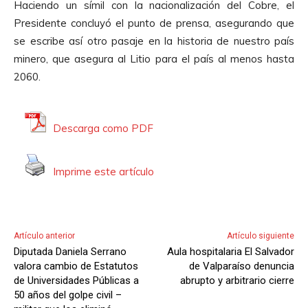
o
Haciendo un símil con la nacionalización del Cobre, el
p
Presidente concluyó el punto de prensa, asegurando que
r
se escribe así otro pasaje en la historia de nuestro país
o
minero, que asegura al Litio para el país al menos hasta
d
2060.
u
c
t
Descarga como PDF
o
r
Imprime este artículo
d
e
A
u
Artículo anterior
Artículo siguiente
d
Diputada Daniela Serrano
Aula hospitalaria El Salvador
i
valora cambio de Estatutos
de Valparaíso denuncia
o
de Universidades Públicas a
abrupto y arbitrario cierre
50 años del golpe civil –