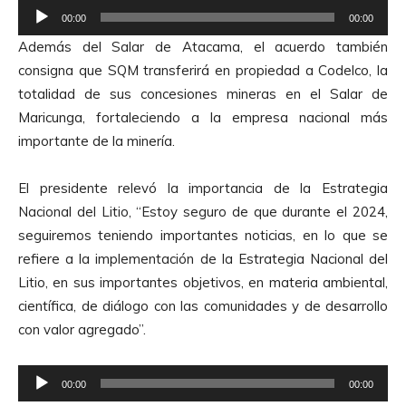
R
o
00:00
00:00
e
Además del Salar de Atacama, el acuerdo también
p
consigna que SQM transferirá en propiedad a Codelco, la
r
totalidad de sus concesiones mineras en el Salar de
o
Maricunga, fortaleciendo a la empresa nacional más
d
importante de la minería.
u
c
El presidente relevó la importancia de la Estrategia
t
Nacional del Litio, “Estoy seguro de que durante el 2024,
o
seguiremos teniendo importantes noticias, en lo que se
r
refiere a la implementación de la Estrategia Nacional del
d
Litio, en sus importantes objetivos, en materia ambiental,
e
científica, de diálogo con las comunidades y de desarrollo
A
con valor agregado”.
u
d
R
i
00:00
00:00
e