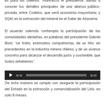
es para los chilenos” manifestó el presidente, dando a
conocer los detalles principales de una alianza público-
privada, entre Codelco, que será accionista mayoritaria, y
SQM, en la extracción del mineral en el Salar de Atacama.
El acuerdo además contempla la participación de las
comunidades aledañas, en palabras del presidente Gabriel
Boric “se trata, estimados compatriotas, de un hito sin
precedentes en la industria minera chilena, y de un avance
concreto para alcanzar el desarrollo justo y sostenible, que
todos anhelamos”.
R
00:00
00:00
e
De esta manera se cumple con asegurar la participación
p
del Estado en la extracción y comercialización del Litio, en
r
solo 8 meses.
o
d