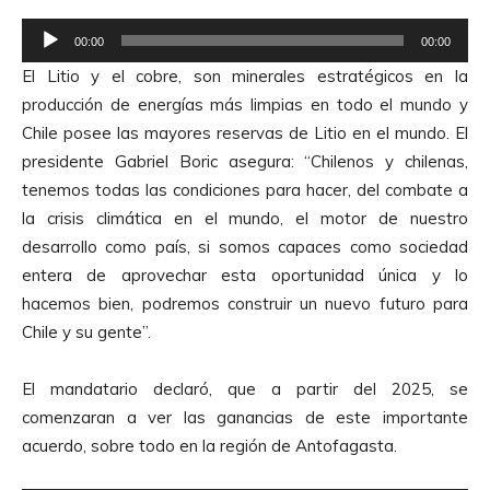
R
00:00
00:00
e
El Litio y el cobre, son minerales estratégicos en la
p
producción de energías más limpias en todo el mundo y
r
Chile posee las mayores reservas de Litio en el mundo. El
o
presidente Gabriel Boric asegura: “Chilenos y chilenas,
d
tenemos todas las condiciones para hacer, del combate a
u
la crisis climática en el mundo, el motor de nuestro
c
desarrollo como país, si somos capaces como sociedad
t
entera de aprovechar esta oportunidad única y lo
o
hacemos bien, podremos construir un nuevo futuro para
r
Chile y su gente”.
d
e
El mandatario declaró, que a partir del 2025, se
A
comenzaran a ver las ganancias de este importante
u
acuerdo, sobre todo en la región de Antofagasta.
d
i