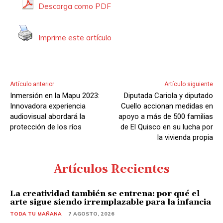
d
Descarga como PDF
e
A
Imprime este artículo
u
d
i
o
Artículo anterior
Artículo siguiente
Inmersión en la Mapu 2023:
Diputada Cariola y diputado
Innovadora experiencia
Cuello accionan medidas en
audiovisual abordará la
apoyo a más de 500 familias
protección de los ríos
de El Quisco en su lucha por
la vivienda propia
Artículos Recientes
La creatividad también se entrena: por qué el
arte sigue siendo irremplazable para la infancia
TODA TU MAÑANA
7 AGOSTO, 2026