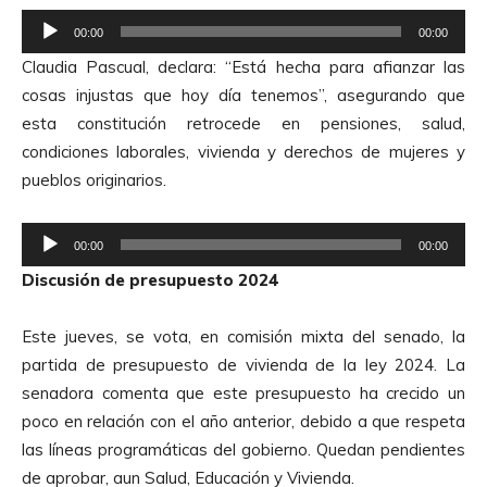
R
00:00
00:00
e
Claudia Pascual, declara: “Está hecha para afianzar las
p
cosas injustas que hoy día tenemos”, asegurando que
r
esta constitución retrocede en pensiones, salud,
o
condiciones laborales, vivienda y derechos de mujeres y
d
pueblos originarios.
u
c
R
t
00:00
00:00
e
o
Discusión de presupuesto 2024
p
r
r
d
Este jueves, se vota, en comisión mixta del senado, la
o
e
partida de presupuesto de vivienda de la ley 2024. La
d
A
senadora comenta que este presupuesto ha crecido un
u
u
poco en relación con el año anterior, debido a que respeta
c
d
las líneas programáticas del gobierno. Quedan pendientes
t
i
de aprobar, aun Salud, Educación y Vivienda.