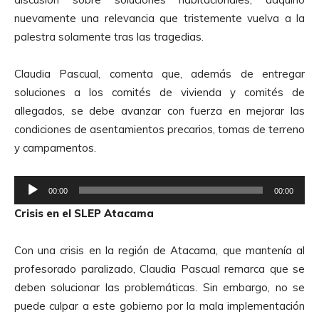
o
nuevamente una relevancia que tristemente vuelva a la
d
palestra solamente tras las tragedias.
u
c
Claudia Pascual, comenta que, además de entregar
t
soluciones a los comités de vivienda y comités de
o
allegados, se debe avanzar con fuerza en mejorar las
r
condiciones de asentamientos precarios, tomas de terreno
d
y campamentos.
e
A
R
u
00:00
00:00
e
d
Crisis en el SLEP Atacama
p
i
r
o
Con una crisis en la región de Atacama, que mantenía al
o
profesorado paralizado, Claudia Pascual remarca que se
d
deben solucionar las problemáticas. Sin embargo, no se
u
puede culpar a este gobierno por la mala implementación
c