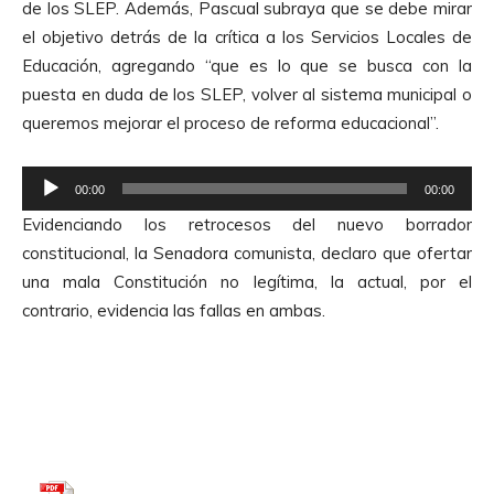
de los SLEP. Además, Pascual subraya que se debe mirar
t
el objetivo detrás de la crítica a los Servicios Locales de
o
Educación, agregando “que es lo que se busca con la
r
puesta en duda de los SLEP, volver al sistema municipal o
d
queremos mejorar el proceso de reforma educacional”.
e
A
R
u
00:00
00:00
e
d
Evidenciando los retrocesos del nuevo borrador
p
i
constitucional, la Senadora comunista, declaro que ofertar
r
o
una mala Constitución no legítima, la actual, por el
o
contrario, evidencia las fallas en ambas.
d
u
c
t
o
r