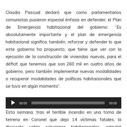
o
o
r
Claudia Pascual declaró que como parlamentarios
d
comunistas pusieron especial énfasis en defender, el Plan
e
de Emergencia habitacional del gobierno: “Es
A
absolutamente importante y el plan de emergencia
u
habitacional significa, también, reforzar y defender lo que
d
este gobierno ha propuesto, que tiene que ver con la
i
ejecución de la construcción de viviendas nuevas, para el
o
déficit que tenemos que son 260 mil en cuatro años de
gobierno, pero también implementar nuevas modalidades
o recuperar modalidades de políticas habitacionales que
se tuvo en algún momento”.
R
00:00
00:00
e
Esta semana, tras el terrible incendio en una toma de
p
terreno en Coronel que dejo 14 víctimas fatales, la
r
discusión sobre soluciones habitacionales, adquirió