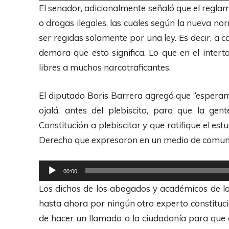
e
El senador, adicionalmente señaló que el regla
e
p
o drogas ilegales, las cuales según la nueva nor
A
r
ser regidas solamente por una ley. Es decir, a 
u
o
demora que esto significa. Lo que en el inter
d
d
libres a muchos narcotraficantes.
i
u
o
c
El diputado Boris Barrera agregó que “espera
t
ojalá, antes del plebiscito, para que la g
o
Constitución a plebiscitar y que ratifique el es
r
Derecho que expresaron en un medio de comuni
d
e
R
00:00
A
e
Los dichos de los abogados y académicos de la
u
p
hasta ahora por ningún otro experto constituc
d
r
de hacer un llamado a la ciudadanía para que co
i
o