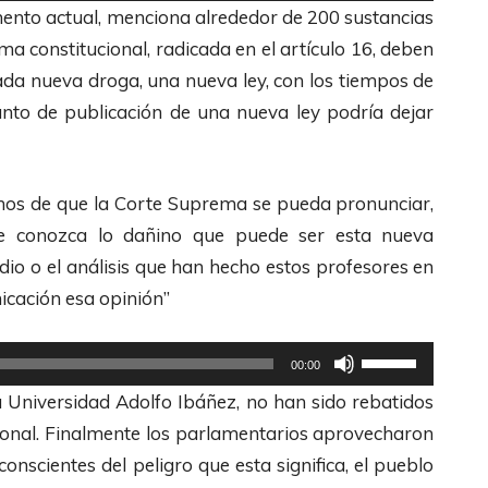
t
mento actual, menciona alrededor de 200 sustancias
c
i
ma constitucional, radicada en el artículo 16, deben
l
l
cada nueva droga, una nueva ley, con los tiempos de
a
i
tanto de publicación de una nueva ley podría dejar
s
z
d
a
e
l
mos de que la Corte Suprema se pueda pronunciar,
F
a
ente conozca lo dañino que puede ser esta nueva
l
s
tudio o el análisis que han hecho estos profesores en
e
t
cación esa opinión”
c
e
h
c
U
00:00
a
l
t
 Universidad Adolfo Ibáñez, no han sido rebatidos
s
a
i
ional. Finalmente los parlamentarios aprovecharon
A
s
l
nscientes del peligro que esta significa, el pueblo
r
d
i