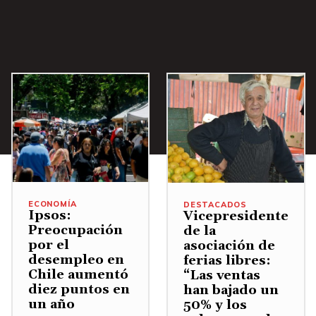
A
e
m
b
c
e
a
h
n
j
a
t
o
s
a
p
A
r
a
r
o
r
r
d
a
i
i
a
b
s
ECONOMÍA
DESTACADOS
u
a
Ipsos:
Vicepresidente
m
Preocupación
m
de la
/
por el
i
asociación de
e
A
desempleo en
ferias libres:
n
n
Chile aumentó
b
“Las ventas
u
diez puntos en
han bajado un
t
a
un año
50% y los
i
a
j