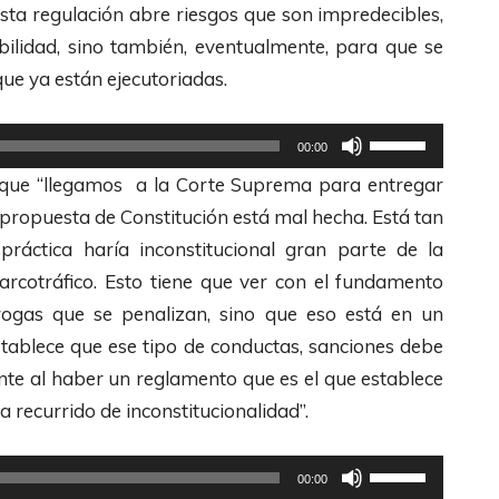
esta regulación abre riesgos que son impredecibles,
bilidad, sino también, eventualmente, para que se
que ya están ejecutoriadas.
U
00:00
t
ó que “llegamos a la Corte Suprema para entregar
i
a propuesta de Constitución está mal hecha. Está tan
l
áctica haría inconstitucional gran parte de la
i
arcotráfico. Esto tiene que ver con el fundamento
z
drogas que se penalizan, sino que eso está en un
a
stablece que ese tipo de conductas, sanciones debe
l
nte al haber un reglamento que es el que establece
a
ea recurrido de inconstitucionalidad”.
s
t
U
00:00
e