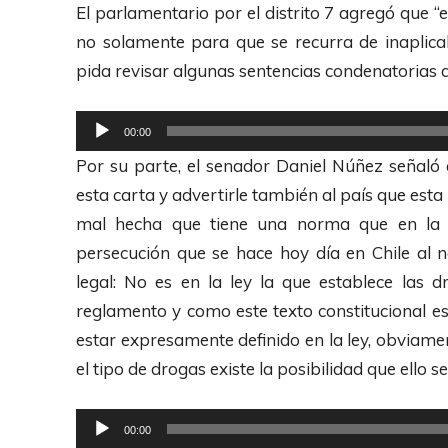
El parlamentario por el distrito 7 agregó que “
no solamente para que se recurra de inaplica
pida revisar algunas sentencias condenatorias 
R
00:00
e
Por su parte, el senador Daniel Núñez señal
p
esta carta y advertirle también al país que est
r
mal hecha que tiene una norma que en la pr
o
persecución que se hace hoy día en Chile al n
d
legal: No es en la ley la que establece las 
u
reglamento y como este texto constitucional e
c
estar expresamente definido en la ley, obviame
t
el tipo de drogas existe la posibilidad que ello s
o
r
R
00:00
d