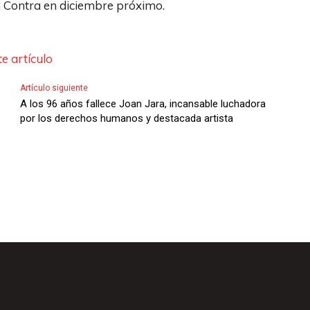
En Contra en diciembre próximo.
r
e
z
i
F
a
b
l
l
e artículo
a
e
a
/
Artículo siguiente
c
s
A los 96 años fallece Joan Jara, incansable luchadora
A
h
t
por los derechos humanos y destacada artista
b
a
e
a
s
c
j
A
l
o
r
a
p
r
s
a
i
d
r
b
e
a
a
F
a
/
l
u