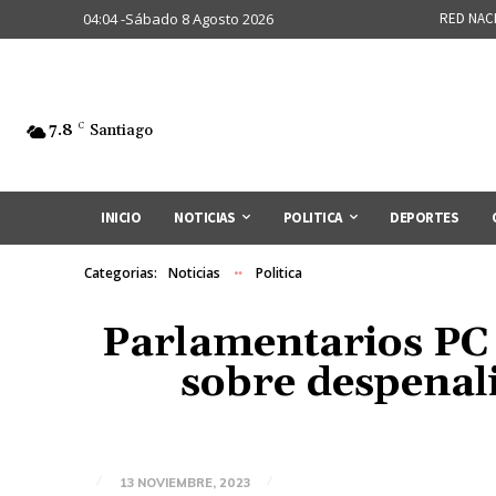
04:04 -Sábado 8 Agosto 2026
RED NAC
7.8
C
Santiago
INICIO
NOTICIAS
POLITICA
DEPORTES
Categorias:
Noticias
Politica
Parlamentarios PC
sobre despenali
13 NOVIEMBRE, 2023