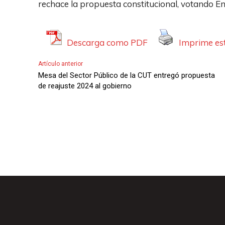
rechace la propuesta constitucional, votando 
o
d
u
c
Descarga como PDF
Imprime est
t
Artículo anterior
o
Mesa del Sector Público de la CUT entregó propuesta
r
de reajuste 2024 al gobierno
d
e
A
u
d
i
o