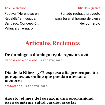
A
Artículo anterior
Artículo siguiente
u
Festival “Herencias en
Senado rechaza proyecto
d
Rebeldía” en Iquique,
para bajar el horario de cierre
i
Santiago, Concepción,
del comercio
Villarica y Temuco
o
Artículos Recientes
De domingo a domingo 09 de Agosto 2026
DE DOMINGO A DOMINGO
9 AGOSTO, 2026
Día de la Niñez: 57% expresa alta preocupación
por apuestas online que puedan afectar a
menores
DESTACADOS
9 AGOSTO, 2026
Agosto, el mes del corazón: una oportunidad
para construir salud cardiovascular