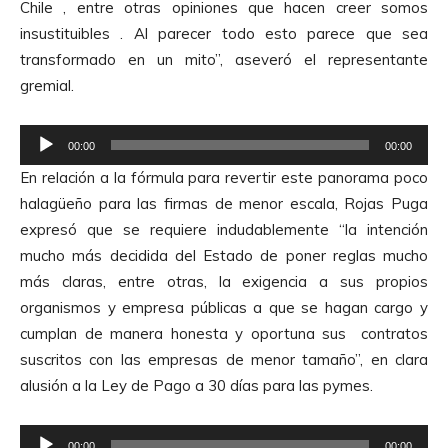
Chile , entre otras opiniones que hacen creer somos
u
insustituibles . Al parecer todo esto parece que sea
c
transformado en un mito”, aseveró el representante
t
gremial.
o
r
R
d
00:00
00:00
e
e
En relación a la fórmula para revertir este panorama poco
p
A
halagüeño para las firmas de menor escala, Rojas Puga
r
u
expresó que se requiere indudablemente “la intención
o
d
mucho más decidida del Estado de poner reglas mucho
d
i
más claras, entre otras, la exigencia a sus propios
u
o
organismos y empresa públicas a que se hagan cargo y
c
cumplan de manera honesta y oportuna sus contratos
t
suscritos con las empresas de menor tamaño”, en clara
o
alusión a la Ley de Pago a 30 días para las pymes.
r
d
R
00:00
00:00