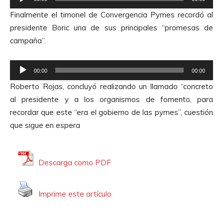
e
e
A
Finalmente el timonel de Convergencia Pymes recordó al
p
u
presidente Boric una de sus principales “promesas de
r
d
campaña”.
o
i
d
o
R
u
00:00
00:00
e
c
Roberto Rojas, concluyó realizando un llamado “concreto
p
t
al presidente y a los organismos de fomento, para
r
o
recordar que este “era el gobierno de las pymes”, cuestión
o
r
que sigue en espera
d
d
u
e
c
A
Descarga como PDF
t
u
o
d
Imprime este artículo
r
i
d
o
e