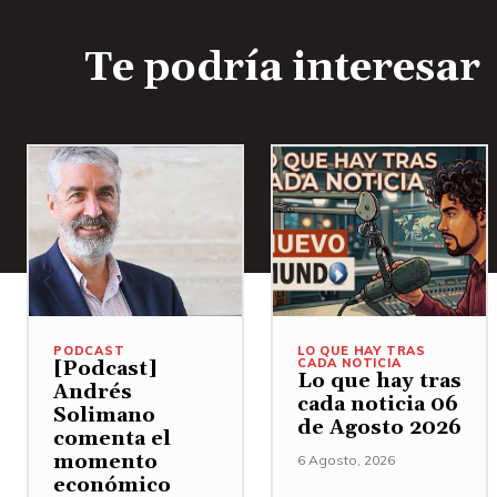
Te podría interesar
PODCAST
LO QUE HAY TRAS
CADA NOTICIA
[Podcast]
Lo que hay tras
Andrés
cada noticia 06
Solimano
de Agosto 2026
comenta el
momento
6 Agosto, 2026
económico