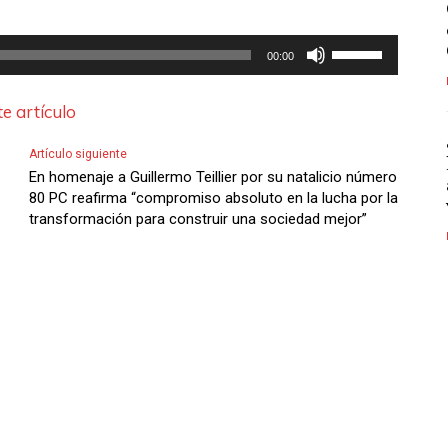
U
00:00
t
i
e artículo
l
Artículo siguiente
i
En homenaje a Guillermo Teillier por su natalicio número
z
80 PC reafirma “compromiso absoluto en la lucha por la
transformación para construir una sociedad mejor”
a
l
a
s
t
e
c
l