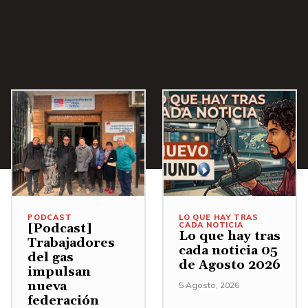
a
/
A
b
a
j
o
p
a
r
a
PODCAST
LO QUE HAY TRAS
CADA NOTICIA
[Podcast]
a
Lo que hay tras
Trabajadores
cada noticia 05
u
del gas
de Agosto 2026
impulsan
m
nueva
5 Agosto, 2026
e
federación