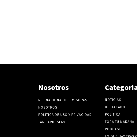
v
o
l
u
m
e
n
.
Nosotros
Categori
NOTICIAS
RED NACIONAL DE EMISORAS
DESTACADOS
NOSOTROS
POLITICA
POLÍTICA DE USO Y PRIVACIDAD
TODA TU MAÑANA
TARIFARIO SERVEL
PODCAST
LO QUE HAY TRAS 