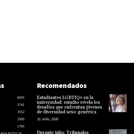
as
Recomendados
Estudiantes LGBTIQ+ en la
6695
universidad: estudio revela los
5741
desafíos que enfrentan jóvenes
de diversidad sexo-genérica
3552
31 Julio, 2026
2500
1780
Durante julio: Tribunales
CADA NOTICIA