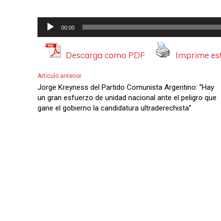
R
00:00
e
p
Descarga como PDF
Imprime est
r
Artículo anterior
o
Jorge Kreyness del Partido Comunista Argentino: “Hay
d
un gran esfuerzo de unidad nacional ante el peligro que
gane el gobierno la candidatura ultraderechista”
u
c
t
o
r
d
e
A