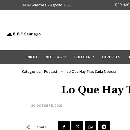
09:42 -Viernes 7 Agosto 2026
RED NAC
8.8
C
Santiago
INICIO
NOTICIAS
POLITICA
DEPORTES
Categorias:
Podcast
Lo Que Hay Tras Cada Noticia
Lo Que Hay T
30 OCTUBRE, 2023
Cuota