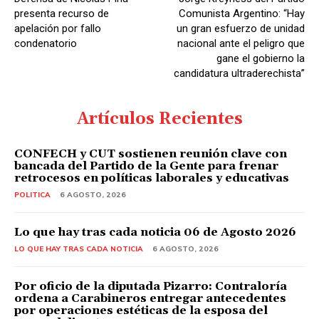
r
presenta recurso de
Comunista Argentino: “Hay
d
apelación por fallo
un gran esfuerzo de unidad
condenatorio
nacional ante el peligro que
e
gane el gobierno la
A
candidatura ultraderechista”
u
d
Artículos Recientes
i
o
CONFECH y CUT sostienen reunión clave con
bancada del Partido de la Gente para frenar
retrocesos en políticas laborales y educativas
POLITICA
6 AGOSTO, 2026
Lo que hay tras cada noticia 06 de Agosto 2026
LO QUE HAY TRAS CADA NOTICIA
6 AGOSTO, 2026
Por oficio de la diputada Pizarro: Contraloría
ordena a Carabineros entregar antecedentes
por operaciones estéticas de la esposa del