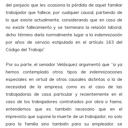
p
del perjuicio que les ocasiona la pérdida de aquel familiar
r
trabajador que fallece, por cualquier causal, partiendo de
o
lo que existe actualmente, considerando que en caso de
d
no existir fallecimiento y se terminara la relación laboral,
u
dicho término daría normalmente lugar a la indemnización
c
por años de servicio estipulado en el artículo 163 del
t
Código del Trabajo”
o
r
Por su parte, el senador Velásquez argumentó que “si ya
d
hemos contemplado otros tipos de indemnizaciones
e
especiales en virtud de otras causales distintas a la de
A
necesidad de la empresa, como es el caso de las
u
trabajadoras de casa particular y recientemente en el
d
caso de los trabajadores contratados por obra o faena,
i
entendemos que es también necesario que en el
o
imprevisto que supone la muerte de un trabajador, no solo
para la familia sino también para su empleador, se