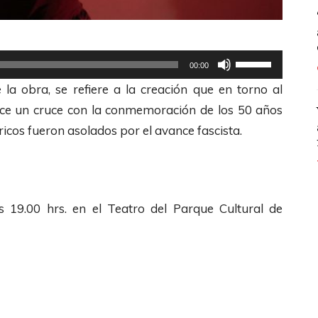
U
00:00
t
la obra, se refiere a la creación que en torno al
i
lece un cruce con la conmemoración de los 50 años
l
icos fueron asolados por el avance fascista.
i
z
a
l
 19.00 hrs. en el Teatro del Parque Cultural de
a
s
t
e
c