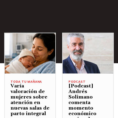
i
b
a
/
A
b
a
j
o
p
a
TODA TU MAÑANA
PODCAST
r
Varía
[Podcast]
valoración de
Andrés
a
mujeres sobre
Solimano
a
atención en
comenta
u
nuevas salas de
momento
parto integral
económico
m