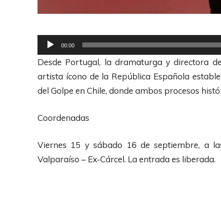
R
00:00
e
Desde Portugal, la dramaturga y directora de 
p
artista ícono de la República Española estab
r
del Golpe en Chile, donde ambos procesos histór
o
d
Coordenadas
u
c
Viernes 15 y sábado 16 de septiembre, a las
t
Valparaíso – Ex-Cárcel. La entrada es liberada.
o
r
d
e