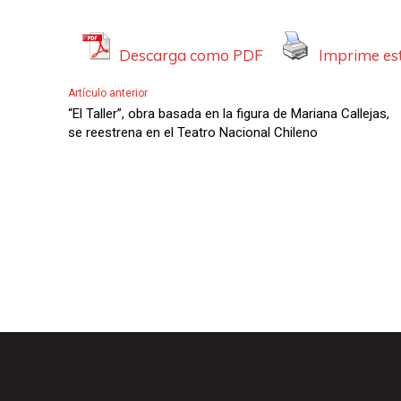
A
u
Descarga como PDF
Imprime est
d
i
Artículo anterior
“El Taller”, obra basada en la figura de Mariana Callejas,
o
se reestrena en el Teatro Nacional Chileno