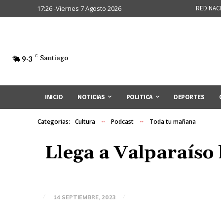
17:26 -Viernes 7 Agosto 2026
RED NAC
9.3
C
Santiago
INICIO
NOTICIAS
POLITICA
DEPORTES
Categorias:
Cultura
Podcast
Toda tu mañana
Llega a Valparaíso 
14 SEPTIEMBRE, 2023