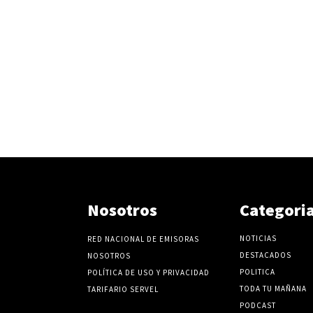
e
l
v
o
l
u
m
e
n
.
Nosotros
Categori
NOTICIAS
RED NACIONAL DE EMISORAS
DESTACADOS
NOSOTROS
POLITICA
POLÍTICA DE USO Y PRIVACIDAD
TODA TU MAÑANA
TARIFARIO SERVEL
PODCAST