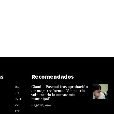
as
Recomendados
Claudia Pascual tras aprobación
6697
de megarreforma: “Se estaría
5741
vulnerando la autonomía
municipal”
3553
6 Agosto, 2026
2501
1781