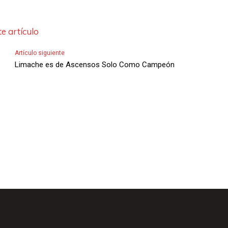
l
a
e artículo
s
d
Artículo siguiente
Limache es de Ascensos Solo Como Campeón
e
F
l
e
c
h
a
s
A
r
r