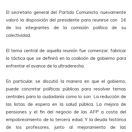
p
o
r
El secretario general del Partido Comunista, nuevamente
o
valoró la disposición del presidente para reunirse con 16
d
de los integrantes de la comisión política de su
u
colectividad.
c
t
El tema central de aquella reunión fue comenzar, fabricar
o
la táctica que se definirá en la coalición de gobierno para
r
enfrentar el avance de la ultraderecha.
d
e
En particular, se discutió la manera en que el gobierno,
A
puede concretar políticas públicas para resolver temas
u
centrales para la ciudadanía como lo son: La reducción de
d
las listas de espera en la salud pública. La mejora de
i
pensiones y el fin del negocio de las AFP a costa del
o
empobrecimiento de la tercera edad. Y la deuda histórica
de los profesores, junto al mejoramiento de las