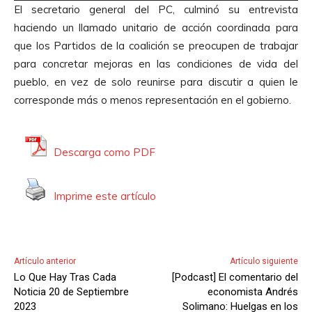
i
El secretario general del PC, culminó su entrevista
p
o
haciendo un llamado unitario de acción coordinada para
r
que los Partidos de la coalición se preocupen de trabajar
o
para concretar mejoras en las condiciones de vida del
d
pueblo, en vez de solo reunirse para discutir a quien le
u
corresponde más o menos representación en el gobierno.
c
t
o
Descarga como PDF
r
d
Imprime este artículo
e
A
u
d
Artículo anterior
Artículo siguiente
i
Lo Que Hay Tras Cada
[Podcast] El comentario del
o
Noticia 20 de Septiembre
economista Andrés
2023
Solimano: Huelgas en los