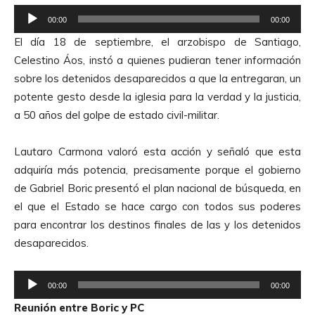
R
00:00
00:00
e
El día 18 de septiembre, el arzobispo de Santiago,
p
Celestino Áos, instó a quienes pudieran tener información
r
sobre los detenidos desaparecidos a que la entregaran, un
o
potente gesto desde la iglesia para la verdad y la justicia,
d
a 50 años del golpe de estado civil-militar.
u
c
Lautaro Carmona valoró esta acción y señaló que esta
t
adquiría más potencia, precisamente porque el gobierno
o
de Gabriel Boric presentó el plan nacional de búsqueda, en
r
el que el Estado se hace cargo con todos sus poderes
d
para encontrar los destinos finales de las y los detenidos
e
desaparecidos.
A
u
R
d
00:00
00:00
e
i
Reunión entre Boric y PC