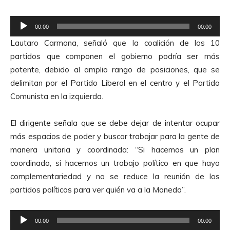
d
i
R
o
00:00
00:00
e
Lautaro Carmona, señaló que la coalición de los 10
p
partidos que componen el gobierno podría ser más
r
potente, debido al amplio rango de posiciones, que se
o
delimitan por el Partido Liberal en el centro y el Partido
d
Comunista en la izquierda.
u
c
El dirigente señala que se debe dejar de intentar ocupar
t
más espacios de poder y buscar trabajar para la gente de
o
manera unitaria y coordinada: “Si hacemos un plan
r
coordinado, si hacemos un trabajo político en que haya
d
complementariedad y no se reduce la reunión de los
e
partidos políticos para ver quién va a la Moneda”.
A
u
R
d
00:00
00:00
e