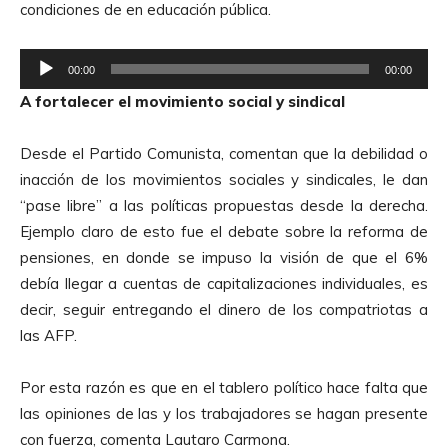
condiciones de en educación pública.
R
00:00
00:00
e
A fortalecer el movimiento social y sindical
p
r
Desde el Partido Comunista, comentan que la debilidad o
o
inacción de los movimientos sociales y sindicales, le dan
d
“pase libre” a las políticas propuestas desde la derecha.
u
Ejemplo claro de esto fue el debate sobre la reforma de
c
pensiones, en donde se impuso la visión de que el 6%
t
debía llegar a cuentas de capitalizaciones individuales, es
o
decir, seguir entregando el dinero de los compatriotas a
r
las AFP.
d
e
Por esta razón es que en el tablero político hace falta que
A
las opiniones de las y los trabajadores se hagan presente
u
con fuerza, comenta Lautaro Carmona.