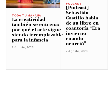
PODCAST
[Podcast]
Sebastián
TODA TU MAÑANA
Castillo habla
La creatividad
de su libro en
también se entrena:
coautoría “Era
por qué el arte sigue
invierno
siendo irremplazable
cuando
para la infancia
ocurrió”
7 Agosto, 2026
7 Agosto, 2026