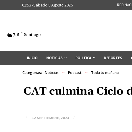
02:53 -Sábado 8 Agosto 2026
RED NAC
7.8
C
Santiago
INICIO
NOTICIAS
POLITICA
DEPORTES
Categorias:
Noticias
Podcast
Toda tu mañana
CAT culmina Ciclo d
12 SEPTIEMBRE, 2023