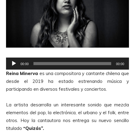
R
00:00
00:00
e
Reina Minerva
es una compositora y cantante chilena que
p
desde el 2019 ha estado estrenando música y
r
participando en diversos festivales y conciertos.
o
d
La artista desarrolla un interesante sonido que mezcla
u
elementos del pop, la electrónica, el urbano y el folk, entre
c
otros. Hoy la cantautora nos entrega su nuevo sencillo
t
titulado
“Quizás”.
o