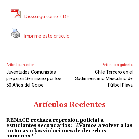
r
d
Descarga como PDF
e
A
Imprime este artículo
u
d
i
o
Artículo anterior
Artículo siguiente
Juventudes Comunistas
Chile Tercero en el
preparan Seminario por los
Sudamericano Masculino de
50 Años del Golpe
Fútbol Playa
Artículos Recientes
RENACE rechaza represión policial a
estudiantes secundarios: “¿Vamos a volver a las
torturas o las violaciones de derechos
humanos?”