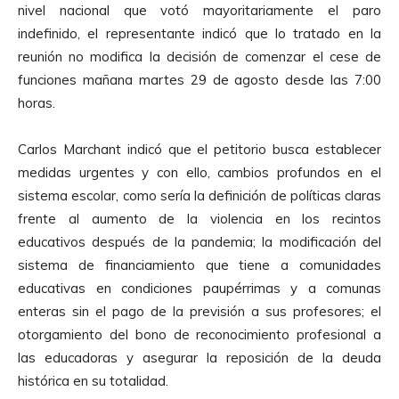
nivel nacional que votó mayoritariamente el paro
t
indefinido, el representante indicó que lo tratado en la
o
reunión no modifica la decisión de comenzar el cese de
r
funciones mañana martes 29 de agosto desde las 7:00
d
horas.
e
A
Carlos Marchant indicó que el petitorio busca establecer
u
medidas urgentes y con ello, cambios profundos en el
d
sistema escolar, como sería la definición de políticas claras
i
frente al aumento de la violencia en los recintos
o
educativos después de la pandemia; la modificación del
sistema de financiamiento que tiene a comunidades
educativas en condiciones paupérrimas y a comunas
enteras sin el pago de la previsión a sus profesores; el
otorgamiento del bono de reconocimiento profesional a
las educadoras y asegurar la reposición de la deuda
histórica en su totalidad.