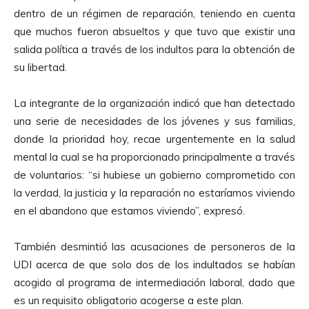
d
dentro de un régimen de reparación, teniendo en cuenta
u
que muchos fueron absueltos y que tuvo que existir una
c
salida política a través de los indultos para la obtención de
t
su libertad.
o
r
La integrante de la organización indicó que han detectado
d
una serie de necesidades de los jóvenes y sus familias,
e
donde la prioridad hoy, recae urgentemente en la salud
A
mental la cual se ha proporcionado principalmente a través
u
de voluntarios: “si hubiese un gobierno comprometido con
d
la verdad, la justicia y la reparación no estaríamos viviendo
i
en el abandono que estamos viviendo”, expresó.
o
También desmintió las acusaciones de personeros de la
UDI acerca de que solo dos de los indultados se habían
acogido al programa de intermediación laboral, dado que
es un requisito obligatorio acogerse a este plan.