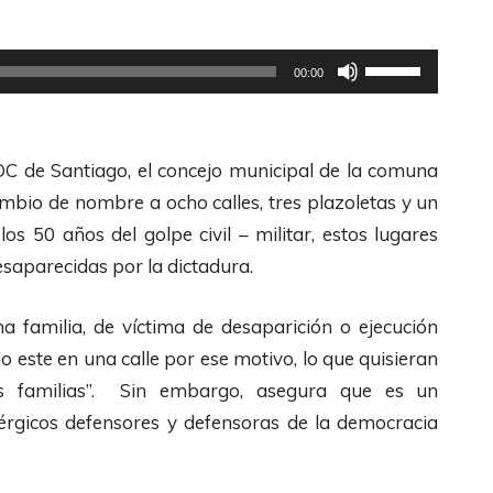
a
s
U
00:00
t
t
e
i
c
l
OC de Santiago, el concejo municipal de la comuna
l
i
ambio de nombre a ocho calles, tres plazoletas y un
a
z
s 50 años del golpe civil – militar, estos lugares
s
a
saparecidas por la dictadura.
d
l
e
a
 familia, de víctima de desaparición o ejecución
F
s
do este en una calle por ese motivo, lo que quisieran
l
t
us familias”. Sin embargo, asegura que es un
e
e
érgicos defensores y defensoras de la democracia
c
c
h
l