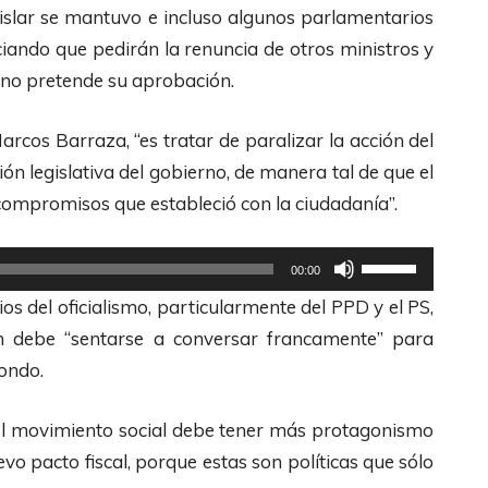
gislar se mantuvo e incluso algunos parlamentarios
ciando que pedirán la renuncia de otros ministros y
erno pretende su aprobación.
rcos Barraza, “es tratar de paralizar la acción del
ón legislativa del gobierno, de manera tal de que el
compromisos que estableció con la ciudadanía”.
U
00:00
t
s del oficialismo, particularmente del PPD y el PS,
i
ión debe “sentarse a conversar francamente” para
l
ondo.
i
z
el movimiento social debe tener más protagonismo
a
vo pacto fiscal, porque estas son políticas que sólo
l