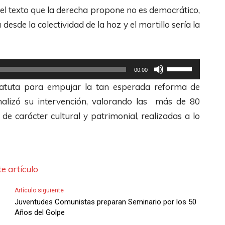
b
s
a
l texto que la derecha propone no es democrático,
r
a
d
s
esde la colectividad de la hoz y el martillo sería la
a
/
e
t
a
A
F
e
u
b
l
c
U
00:00
m
a
e
l
t
atuta para empujar la tan esperada reforma de
e
j
c
a
i
inalizó su intervención, valorando las más de 80
n
o
h
s
l
de carácter cultural y patrimonial, realizadas a lo
t
p
a
d
i
a
a
s
e
z
r
r
A
F
a
o
a
r
l
l
e artículo
d
a
r
e
a
i
u
Artículo siguiente
i
c
s
Juventudes Comunistas preparan Seminario por los 50
s
m
b
h
t
Años del Golpe
m
e
a