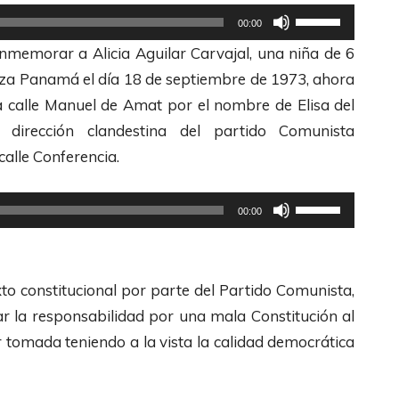
a
a
U
00:00
s
s
t
memorar a Alicia Aguilar Carvajal, una niña de 6
A
d
i
laza Panamá el día 18 de septiembre de 1973, ahora
r
e
l
a calle Manuel de Amat por el nombre de Elisa del
r
F
i
irección clandestina del partido Comunista
i
l
z
calle Conferencia.
b
e
a
a
c
l
U
00:00
/
h
a
t
A
a
s
i
b
s
t
l
xto constitucional por parte del Partido Comunista,
a
A
e
i
r la responsabilidad por una mala Constitución al
j
r
c
z
r tomada teniendo a la vista la calidad democrática
o
r
l
a
p
i
a
l
a