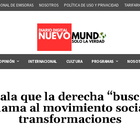
IONAL DE EMISORAS
NOSOTROS
POLÍTICA DE USO Y PRIVACIDAD
TARIFAR
OPINIÓN
INTERNACIONAL
CULTURA
PROGRAMAS
NOSO
la que la derecha “busc
llama al movimiento socia
transformaciones