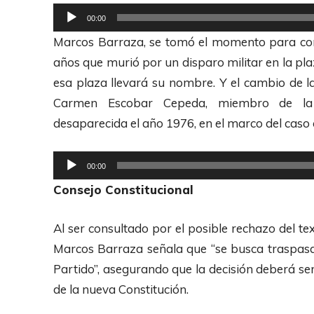
u
R
00:00
d
e
Marcos Barraza, se tomó el momento para con
i
p
años que murió por un disparo militar en la p
o
r
esa plaza llevará su nombre. Y el cambio de l
o
Carmen Escobar Cepeda, miembro de la d
d
desaparecida el año 1976, en el marco del caso 
u
c
R
00:00
t
e
Consejo Constitucional
o
p
r
r
Al ser consultado por el posible rechazo del te
d
o
Marcos Barraza señala que “se busca traspasa
e
d
Partido”, asegurando que la decisión deberá se
A
u
de la nueva Constitución.
u
c