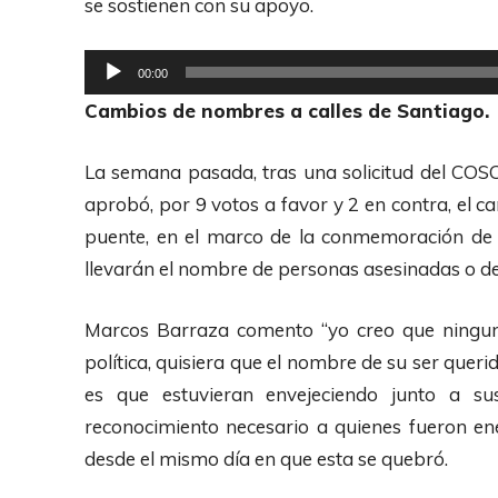
se sostienen con su apoyo.
t
o
R
00:00
r
e
Cambios de nombres a calles de Santiago.
d
p
e
r
La semana pasada, tras una solicitud del COS
A
o
aprobó, por 9 votos a favor y 2 en contra, el c
u
d
puente, en el marco de la conmemoración de lo
d
u
llevarán el nombre de personas asesinadas o de
i
c
o
t
Marcos Barraza comento “yo creo que ninguna
o
política, quisiera que el nombre de su ser queri
r
es que estuvieran envejeciendo junto a s
d
reconocimiento necesario a quienes fueron en
e
desde el mismo día en que esta se quebró.
A