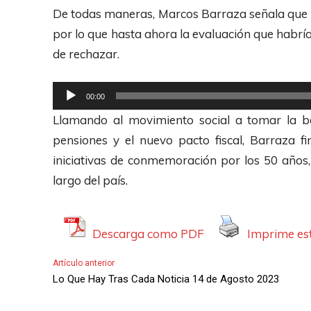
d
t
De todas maneras, Marcos Barraza señala que e
i
o
por lo que hasta ahora la evaluación que habría d
o
r
de rechazar.
d
e
R
00:00
A
e
Llamando al movimiento social a tomar la b
u
p
pensiones y el nuevo pacto fiscal, Barraza f
d
r
iniciativas de conmemoración por los 50 años, 
i
o
largo del país.
o
d
u
c
Descarga como PDF
Imprime est
t
Artículo anterior
o
Lo Que Hay Tras Cada Noticia 14 de Agosto 2023
r