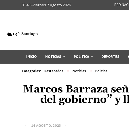
03:43 -Viernes 7 Agosto 2026
RED NAC
13
C
Santiago
INICIO
NOTICIAS
POLITICA
DEPORTES
Categorias:
Destacados
Noticias
Politica
Marcos Barraza seña
del gobierno” y 
14 AGOSTO, 2023