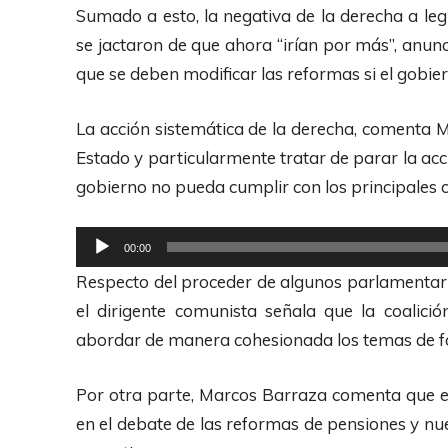
Sumado a esto, la negativa de la derecha a le
se jactaron de que ahora “irían por más”, anun
que se deben modificar las reformas si el gobi
La acción sistemática de la derecha, comenta Ma
Estado y particularmente tratar de parar la acci
gobierno no pueda cumplir con los principales 
R
00:00
e
Respecto del proceder de algunos parlamentario
p
el dirigente comunista señala que la coalic
r
abordar de manera cohesionada los temas de f
o
d
Por otra parte, Marcos Barraza comenta que 
u
en el debate de las reformas de pensiones y nue
c