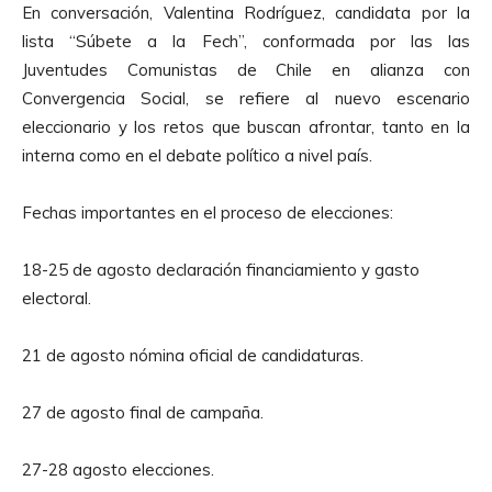
En conversación, Valentina Rodríguez, candidata por la
t
lista “Súbete a la Fech”, conformada por las las
o
Juventudes Comunistas de Chile en alianza con
r
Convergencia Social, se refiere al nuevo escenario
d
eleccionario y los retos que buscan afrontar, tanto en la
e
interna como en el debate político a nivel país.
A
u
Fechas importantes en el proceso de elecciones:
d
i
18-25 de agosto declaración financiamiento y gasto
o
electoral.
21 de agosto nómina oficial de candidaturas.
27 de agosto final de campaña.
27-28 agosto elecciones.