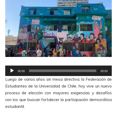
R
00:00
00:00
e
Luego de varios años sin mesa directiva, la Federación de
p
Estudiantes de la Universidad de Chile, hoy vive un nuevo
r
proceso de elección con mayores exigencias y desafíos
o
con los que buscan fortalecer la participación democrática
d
estudiantil.
u
c