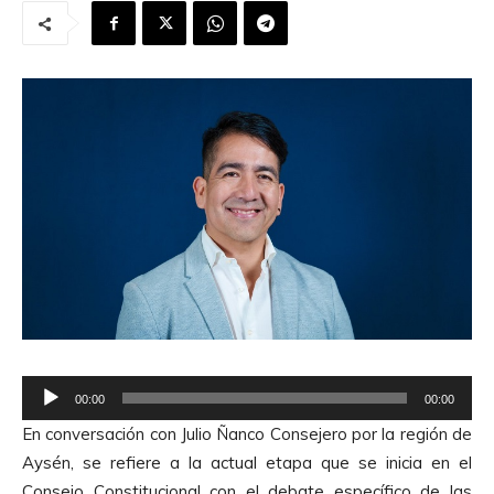
R
00:00
00:00
e
En conversación con Julio Ñanco Consejero por la región de
p
Aysén, se refiere a la actual etapa que se inicia en el
r
Consejo Constitucional con el debate específico de las