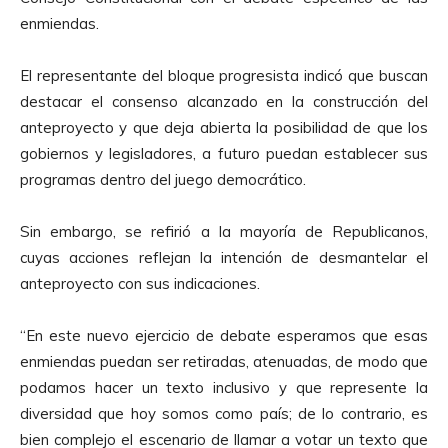
o
enmiendas.
d
u
El representante del bloque progresista indicó que buscan
c
destacar el consenso alcanzado en la construcción del
t
anteproyecto y que deja abierta la posibilidad de que los
o
gobiernos y legisladores, a futuro puedan establecer sus
r
programas dentro del juego democrático.
d
e
Sin embargo, se refirió a la mayoría de Republicanos,
A
cuyas acciones reflejan la intención de desmantelar el
u
anteproyecto con sus indicaciones.
d
i
“En este nuevo ejercicio de debate esperamos que esas
o
enmiendas puedan ser retiradas, atenuadas, de modo que
podamos hacer un texto inclusivo y que represente la
diversidad que hoy somos como país; de lo contrario, es
bien complejo el escenario de llamar a votar un texto que