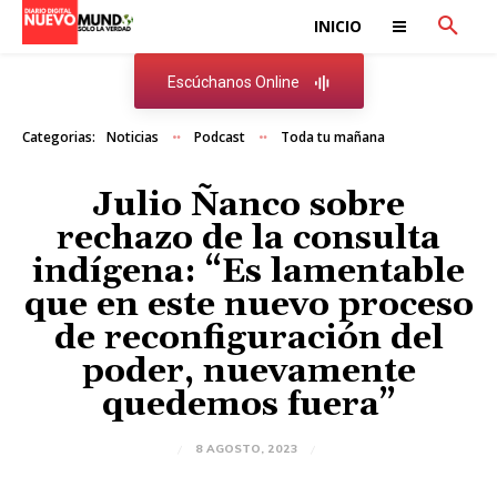
INICIO
Escúchanos Online
Categorias:
Noticias
Podcast
Toda tu mañana
Julio Ñanco sobre
rechazo de la consulta
indígena: “Es lamentable
que en este nuevo proceso
de reconfiguración del
poder, nuevamente
quedemos fuera”
8 AGOSTO, 2023