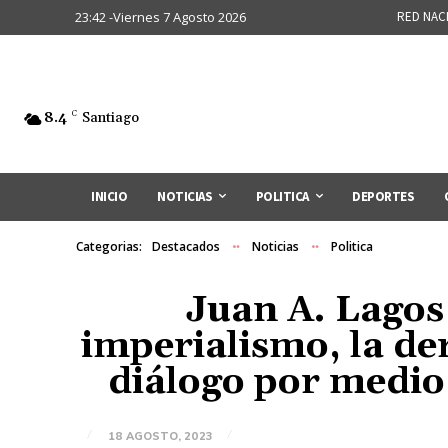
23:42 -Viernes 7 Agosto 2026
RED NAC
8.4
C
Santiago
INICIO
NOTICIAS
POLITICA
DEPORTES
Categorias:
Destacados
Noticias
Politica
Juan A. Lagos 
imperialismo, la der
diálogo por medio 
18 AGOSTO, 2023