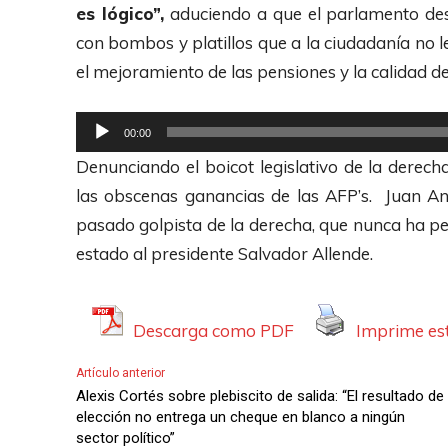
t
es lógico”,
aduciendo a que el parlamento desd
o
con bombos y platillos que a la ciudadanía no 
r
el mejoramiento de las pensiones y la calidad d
d
e
R
00:00
A
e
Denunciando el boicot legislativo de la derech
u
p
las obscenas ganancias de las AFP’s. Juan And
d
r
pasado golpista de la derecha, que nunca ha ped
i
o
estado al presidente Salvador Allende.
o
d
u
c
Descarga como PDF
Imprime est
t
Artículo anterior
o
Alexis Cortés sobre plebiscito de salida: “El resultado de
r
elección no entrega un cheque en blanco a ningún
sector político”
d