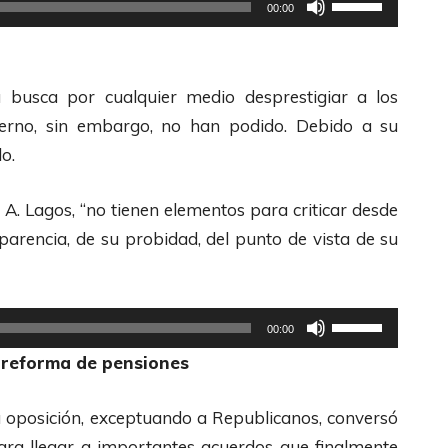
U
00:00
d
t
e
i
F
l
busca por cualquier medio desprestigiar a los
l
i
erno, sin embargo, no han podido. Debido a su
e
z
o.
c
a
h
l
A. Lagos, “no tienen elementos para criticar desde
a
a
sparencia, de su probidad, del punto de vista de su
s
s
A
t
r
e
U
00:00
r
c
t
 reforma de pensiones
i
l
i
b
a
l
la oposición, exceptuando a Republicanos, conversó
a
s
i
para llegar a importantes acuerdos que finalmente