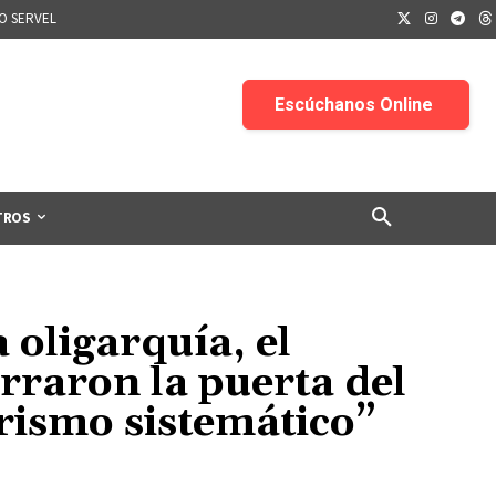
IO SERVEL
TROS
 oligarquía, el
erraron la puerta del
orismo sistemático”