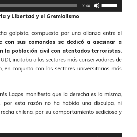
U
00:00
t
ia y Libertad y el Gremialismo
i
l
cha golpista, compuesta por una alianza entre el
i
ue con sus comandos se dedicó a asesinar a
z
n la población civil con atentados terroristas.
a
al UDI, incitaba a los sectores más conservadores de
l
o, en conjunto con los sectores universitarios más
a
s
t
drés Lagos manifiesta que la derecha es la misma,
e
 por esta razón no ha habido una disculpa, ni
c
recha chilena, por su comportamiento sedicioso y
l
a
s