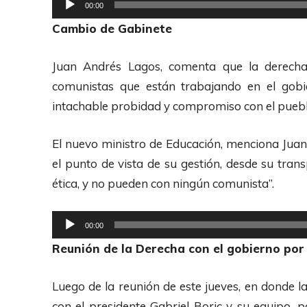
R
00:00
i
e
Cambio de Gabinete
o
p
r
Juan Andrés Lagos, comenta que la derecha 
o
comunistas que están trabajando en el gobi
d
intachable probidad y compromiso con el puebl
u
c
El nuevo ministro de Educación, menciona Juan 
t
el punto de vista de su gestión, desde su tran
o
ética, y no pueden con ningún comunista”.
r
d
R
00:00
e
e
Reunión de la Derecha con el gobierno por
A
p
u
r
Luego de la reunión de este jueves, en donde 
d
o
con el presidente Gabriel Boric y su equipo, 