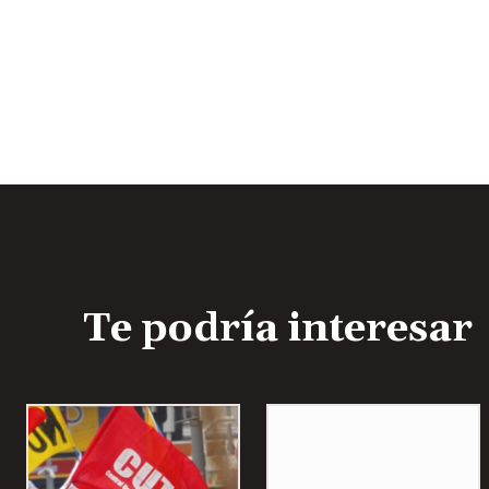
e
A
u
d
i
o
Te podría interesar