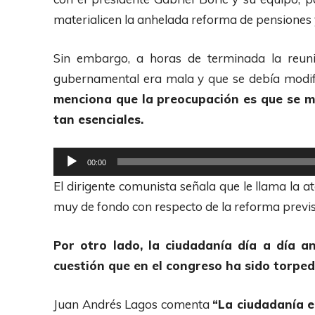
i
d
materialicen la anhelada reforma de pensiones y
o
u
c
Sin embargo, a horas de terminada la reun
t
gubernamental era mala y que se debía modi
o
menciona que la preocupación es que se ma
r
tan esenciales.
d
e
R
00:00
A
e
El dirigente comunista señala que le llama la 
u
p
muy de fondo con respecto de la reforma previsio
d
r
i
o
Por otro lado, la ciudadanía día a día an
o
d
cuestión que en el congreso ha sido torped
u
c
Juan Andrés Lagos comenta
“La ciudadanía e