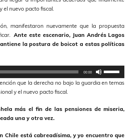
/
d
z
 el nuevo pacto fiscal.
A
e
a
b
F
l
ión, manifestaron nuevamente que la propuesta
a
l
a
ficar.
Ante este escenario, Juan Andrés Lagos
j
e
s
ntiene la postura de boicot a estas políticas
o
c
t
p
h
e
a
a
c
U
00:00
r
s
l
t
atención que la derecha no bajo la guardia en temas
a
A
a
i
nal y el nuevo pacto fiscal.
a
r
s
l
u
r
d
i
hela más el fin de las pensiones de miseria,
m
i
e
z
eada una y otra vez.
e
b
F
a
n
a
l
l
n Chile está cabreadísima, y yo encuentro que