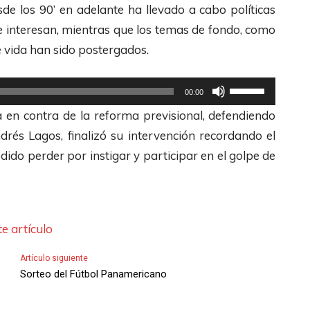
t
/
e
a
e los 90’ en adelante ha llevado a cabo políticas
a
A
c
s
le interesan, mientras que los temas de fondo, como
r
b
h
t
e vida han sido postergados.
o
a
a
e
d
j
s
c
U
00:00
i
o
A
l
t
a en contra de la reforma previsional, defendiendo
s
p
r
a
i
rés Lagos, finalizó su intervención recordando el
m
a
r
s
l
ido perder por instigar y participar en el golpe de
i
r
i
d
i
n
a
b
e
z
u
a
a
F
a
i
u
/
l
l
e artículo
r
m
A
e
a
Artículo siguiente
e
e
b
c
s
Sorteo del Fútbol Panamericano
l
n
a
h
t
v
t
j
a
e