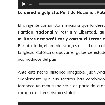
R
00:00
e
La derecha golpista: Partido Nacional, Patr
p
r
El dirigente comunista menciona que la dere
o
Partido Nacional y Patria y Libertad, q
d
militares democráticos y causar el terror e
u
Por otro lado, el gremialismo, es decir, la actu
c
la Iglesia Católica a apoyar el golpe de estad
t
acomodados del país.
o
r
Ante este hecho histórico innegable, Juan An
d
simplemente que sus tácticas han cambiado,
e
tampoco un mea culpa serio de parte de la de
A
cómplice del terrorismo estatal.
u
d