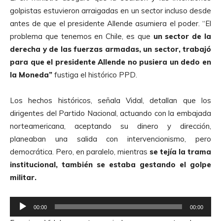
o
golpistas estuvieron arraigadas en un sector incluso desde
d
antes de que el presidente Allende asumiera el poder. “El
u
problema que tenemos en Chile, es que
un sector de la
c
derecha y de las fuerzas armadas, un sector, trabajó
t
para que el presidente Allende no pusiera un dedo en
o
la Moneda”
fustiga el histórico PPD.
r
d
Los hechos históricos, señala Vidal, detallan que los
e
dirigentes del Partido Nacional, actuando con la embajada
A
norteamericana, aceptando su dinero y dirección,
u
planeaban una salida con intervencionismo, pero
d
democrática
. Pero, en paralelo, mientras
se tejía la trama
i
institucional, también se estaba gestando el golpe
o
militar.
R
00:00
00:00
e