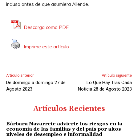
incluso antes de que asumiera Allende.
o
r
d
Descarga como PDF
e
A
Imprime este artículo
u
d
i
o
Artículo anterior
Artículo siguiente
De domingo a domingo 27 de
Lo Que Hay Tras Cada
Agosto 2023
Noticia 28 de Agosto 2023
Artículos Recientes
Bárbara Navarrete advierte los riesgos en la
economía de las familias y del país por altos
niveles de desempleo e informalidad