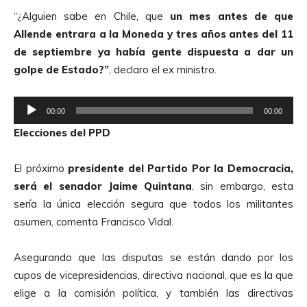
“¿Alguien sabe en Chile, que
un mes antes de que
Allende entrara a la Moneda y tres años antes del 11
de septiembre ya había gente dispuesta a dar un
golpe de Estado?”
, declaro el ex ministro.
R
00:00
00:00
e
Elecciones del PPD
p
r
El próximo
presidente del Partido Por la Democracia,
o
será el senador Jaime Quintana
, sin embargo, esta
d
sería la única elección segura que todos los militantes
u
asumen, comenta Francisco Vidal.
c
t
Asegurando que las disputas se están dando por los
o
cupos de vicepresidencias, directiva nacional, que es la que
r
elige a la comisión política, y también las directivas
d