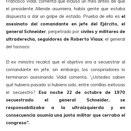
Francisco Vidal, comenta que incluso un mes antes de que
p
el presidente Allende asumiera, había gente que estaba
r
dispuesta a dar un golpe de estado. Prueba de ello es
el
o
asesinato del comandante en jefe del Ejército, el
d
general Schneider
, perpetrado por
civiles y militares de
u
ultraderecha, seguidores de Roberto Viaux
, el general
c
del tacnazo.
t
o
El ex ministro recalcó que el objetivo era a secuestrar al
r
comandante en jefe, sin embargo, los conspiradores lo
d
terminaron asesinando. Vidal comenta, “¿Ustedes saben
e
qué hubiera pasado si hubiera sido, entre comillas exitosas
A
el secuestro?
Esa noche 22 de octubre de 1970
u
secuestrado el general Schneider, se
d
responsabilizaba a la ultraizquierda y en
i
consecuencia asumía una junta militar que cerraba el
o
congreso”.