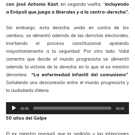
con José Antonio Kast
, en segunda vuelta, “
incluyendo
r
a Evópoli que juega a liberales y a la centro-derecha”.
o
d
Sin embargo, esta derecha, unida en contra de los
u
cambios, se alimentó además de las derrotas electorales,
c
invirtiendo el proceso constitucional, apelando
t
mayoritariamente a la seguridad. Por otro lado, Vidal
o
comenta que desde el mundo progresista se alimentó
r
además la victoria de la derecha, en lo que el ex ministro
d
denomina
“La enfermedad infantil del comunismo”
.
e
Señalando una desconexión entre el mundo progresista y
A
la ciudadanía chilena.
u
d
R
i
00:00
00:00
e
o
50 años del Golpe
p
r
El ex ministro aseguró que la sedición y las intenciones