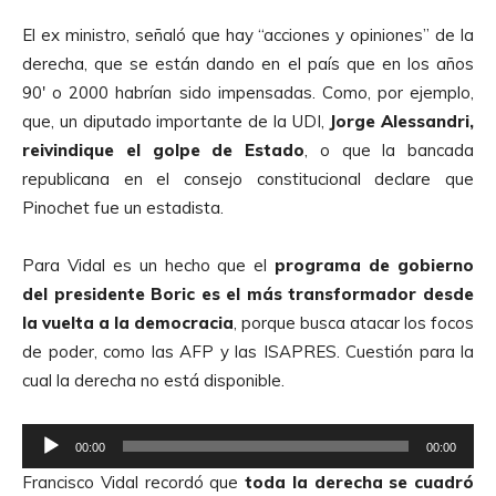
El ex ministro, señaló que hay “acciones y opiniones” de la
derecha, que se están dando en el país que en los años
90′ o 2000 habrían sido impensadas. Como, por ejemplo,
que, un diputado importante de la UDI,
Jorge Alessandri,
reivindique el golpe de Estado
, o que la bancada
republicana en el consejo constitucional declare que
Pinochet fue un estadista.
Para Vidal es un hecho que el
programa de gobierno
del presidente Boric es el más transformador desde
la vuelta a la democracia
, porque busca atacar los focos
de poder, como las AFP y las ISAPRES. Cuestión para la
cual la derecha no está disponible.
R
00:00
00:00
e
Francisco Vidal recordó que
toda la derecha se cuadró
p