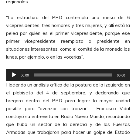
regionales.
e
A
“La estructura del PPD contempla una mesa de 6
u
vicepresidentes, tres hombres y tres mujeres, y allí está la
d
pelea por quién es el primer vicepresidente, porque ese
i
primer vicepresidente reemplaza a presidente en
o
situaciones interesantes, como el comité de la moneda los
lunes, por ejemplo, o en las vocerías”.
R
00:00
00:00
e
Haciendo un análisis crítico de la postura de la izquierda en
p
el plebiscito del 4 de septiembre, y declarando que
r
bregara dentro del PPD para lograr la mayor unidad
o
posible para “avanzar con tranzar”. Francisco Vidal
d
concluyó su entrevista en Radio Nuevo Mundo, recordando
u
que hubo un sector de la derecha y de las Fuerzas
c
Armadas que trabajaron para hacer un golpe de Estado
t