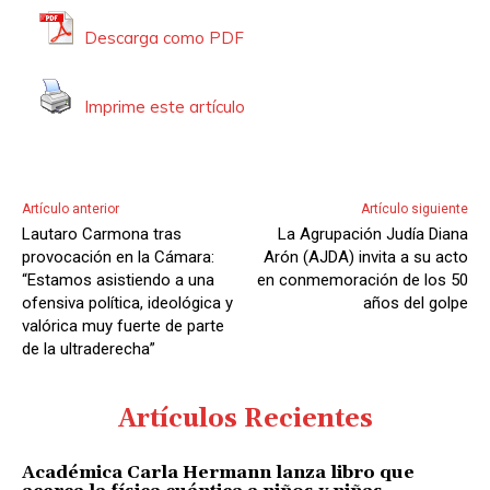
t
Descarga como PDF
o
r
Imprime este artículo
d
e
A
u
Artículo anterior
Artículo siguiente
d
Lautaro Carmona tras
La Agrupación Judía Diana
i
provocación en la Cámara:
Arón (AJDA) invita a su acto
o
“Estamos asistiendo a una
en conmemoración de los 50
ofensiva política, ideológica y
años del golpe
valórica muy fuerte de parte
de la ultraderecha”
Artículos Recientes
Académica Carla Hermann lanza libro que