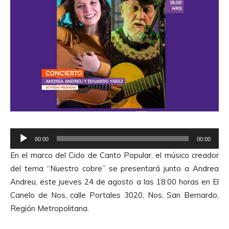
R
00:00
00:00
e
En el marco del Ciclo de Canto Popular, el músico creador
p
del tema “Nuestro cobre” se presentará junto a Andrea
r
Andreu, este jueves 24 de agosto a las 18:00 horas en El
o
Canelo de Nos, calle Portales 3020, Nos, San Bernardo,
d
Región Metropolitana.
u
c