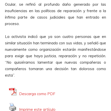
u
Ocular, se refirió al profundo daño generado por las
c
insuficiencias en las políticas de reparación y frente a la
t
ínfima parte de casos judiciales que han entrado en
o
proceso.
r
d
La activista indicó que ya son cuatro personas que en
e
similar situación han terminado con sus vidas, y señaló que
A
nuevamente como organización estarán manifestándose
u
para exigir que haya justicia, reparación y no repetición.
d
“No quisiéramos lamentar que nuevas compañeras o
i
compañeros tomaran una decisión tan dolorosa como
o
esta”.
Descarga como PDF
Imprime este artículo