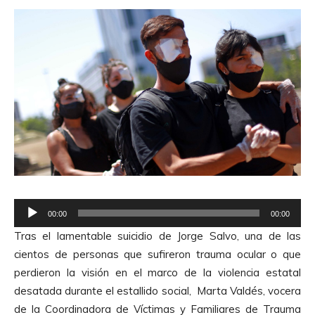
R
00:00
00:00
e
Tras el lamentable suicidio de Jorge Salvo, una de las
p
cientos de personas que sufireron trauma ocular o que
r
perdieron la visión en el marco de la violencia estatal
o
desatada durante el estallido social, Marta Valdés, vocera
d
de la Coordinadora de Víctimas y Familiares de Trauma