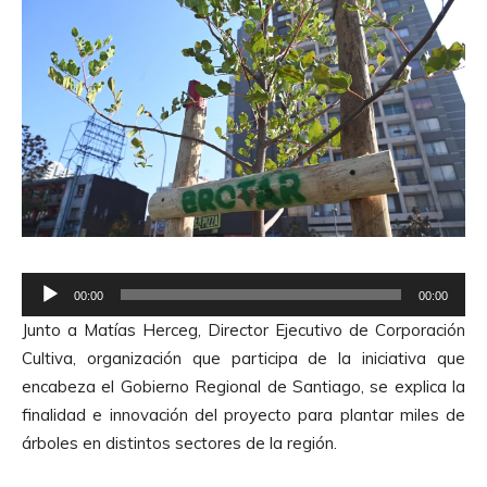
R
00:00
00:00
e
Junto a Matías Herceg, Director Ejecutivo de Corporación
p
Cultiva, organización que participa de la iniciativa que
r
encabeza el Gobierno Regional de Santiago, se explica la
o
finalidad e innovación del proyecto para plantar miles de
d
árboles en distintos sectores de la región.
u
c