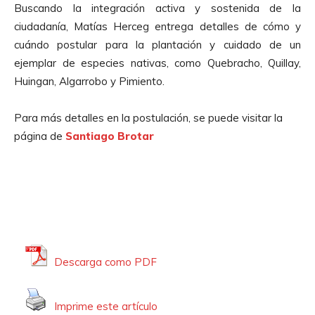
Buscando la integración activa y sostenida de la
t
ciudadanía, Matías Herceg entrega detalles de cómo y
o
cuándo postular para la plantación y cuidado de un
r
ejemplar de
especies nativas, como Quebracho, Quillay,
d
Huingan, Algarrobo y Pimiento.
e
A
Para más detalles en la postulación, se puede visitar la
u
página de
Santiago Brotar
d
i
o
Descarga como PDF
Imprime este artículo