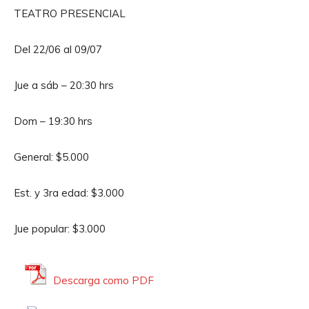
d
TEATRO PRESENCIAL
u
c
Del 22/06 al 09/07
t
o
Jue a sáb – 20:30 hrs
r
d
Dom – 19:30 hrs
e
A
General: $5.000
u
d
Est. y 3ra edad: $3.000
i
o
Jue popular: $3.000
Descarga como PDF