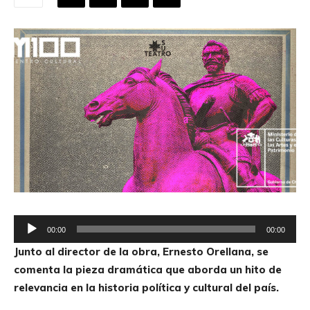
R
00:00
00:00
e
Junto al director de la obra, Ernesto Orellana, se
p
comenta la pieza dramática que aborda un hito de
r
relevancia en la historia política y cultural del país.
o