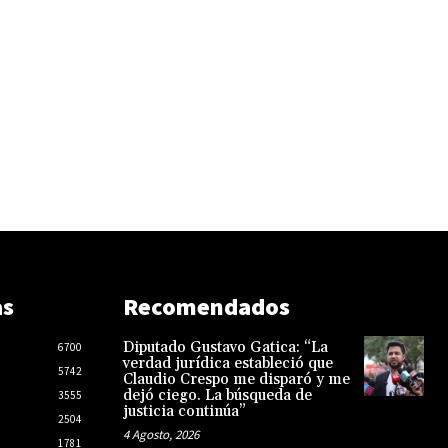
as
Recomendados
Diputado Gustavo Gatica: “La
6700
verdad jurídica estableció que
5742
Claudio Crespo me disparó y me
dejó ciego. La búsqueda de
3555
justicia continúa”
2504
4 Agosto, 2026
1781