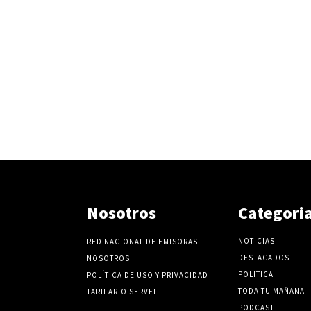
v
o
l
u
m
e
n
.
Nosotros
Categori
NOTICIAS
RED NACIONAL DE EMISORAS
DESTACADOS
NOSOTROS
POLITICA
POLÍTICA DE USO Y PRIVACIDAD
TODA TU MAÑANA
TARIFARIO SERVEL
PODCAST