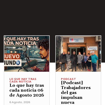
a
/
A
b
a
j
o
p
a
r
a
LO QUE HAY TRAS
PODCAST
a
CADA NOTICIA
[Podcast]
Lo que hay tras
u
Trabajadores
cada noticia 06
del gas
m
de Agosto 2026
impulsan
e
nueva
6 Agosto, 2026