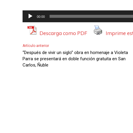
R
00:00
e
p
Descarga como PDF
Imprime est
r
Artículo anterior
o
“Después de vivir un siglo” obra en homenaje a Violeta
d
Parra se presentará en doble función gratuita en San
Carlos, Ñuble
u
c
t
o
r
d
e
A