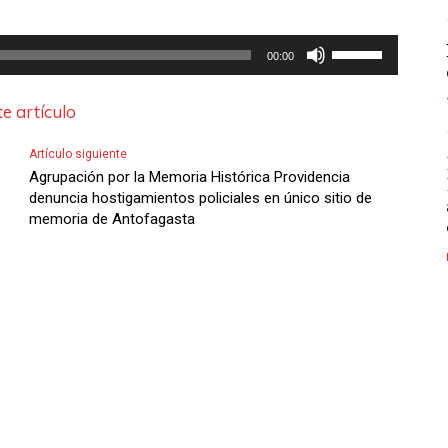
U
00:00
t
i
e artículo
l
Artículo siguiente
i
Agrupación por la Memoria Histórica Providencia
z
denuncia hostigamientos policiales en único sitio de
memoria de Antofagasta
a
l
a
s
t
e
c
l