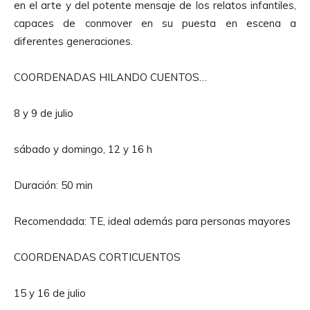
en el arte y del potente mensaje de los relatos infantiles,
o
capaces de conmover en su puesta en escena a
r
diferentes generaciones.
d
e
COORDENADAS HILANDO CUENTOS…
A
u
8 y 9 de julio
d
i
sábado y domingo, 12 y 16 h
o
Duración: 50 min
Recomendada: TE, ideal además para personas mayores
COORDENADAS CORTICUENTOS
15 y 16 de julio