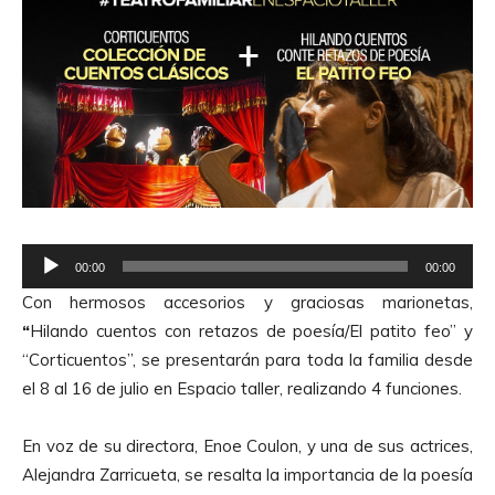
R
00:00
00:00
e
Con hermosos accesorios y graciosas marionetas,
p
“
Hilando cuentos con retazos de poesía/El patito feo” y
r
“Corticuentos”, se presentarán para toda la familia desde
o
el 8 al 16 de julio en Espacio taller, realizando 4 funciones.
d
u
En voz de su directora, Enoe Coulon, y una de sus actrices,
c
Alejandra Zarricueta, se resalta la importancia de la poesía
t