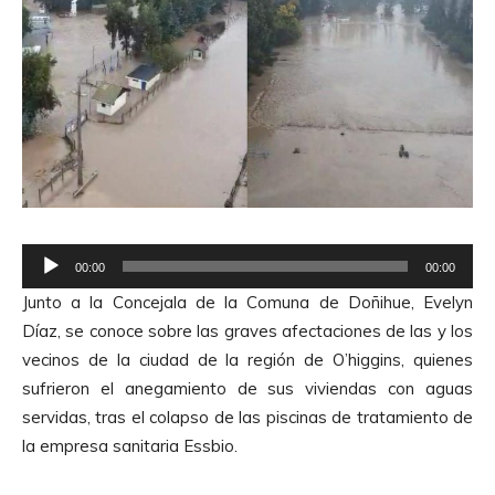
R
00:00
00:00
e
Junto a la Concejala de la Comuna de Doñihue, Evelyn
p
Díaz, se conoce sobre las graves afectaciones de las y los
r
vecinos de la ciudad de la región de O’higgins, quienes
o
sufrieron el anegamiento de sus viviendas con aguas
d
servidas, tras el colapso de las piscinas de tratamiento de
u
la empresa sanitaria Essbio.
c
t