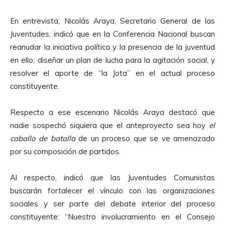
u
c
En entrevista, Nicolás Araya, Secretario General de las
t
Juventudes, indicó que en la Conferencia Nacional buscan
o
reanudar la iniciativa política y la presencia de la juventud
r
en ello, diseñar un plan de lucha para la agitación social, y
d
resolver el aporte de “la Jota” en el actual proceso
e
constituyente.
A
u
Respecto a ese escenario Nicolás Araya destacó que
d
nadie sospechó siquiera que el anteproyecto sea hoy
el
i
caballo de batalla
de un proceso que se ve amenazado
o
por su composición de partidos.
Al respecto, indicó que las Juventudes Comunistas
buscarán fortalecer el vínculo con las organizaciones
sociales y ser parte del debate interior del proceso
constituyente: “Nuestro involucramiento en el Consejo