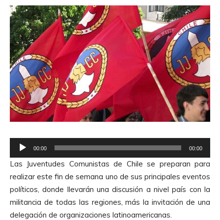
R
00:00
00:00
e
Las Juventudes Comunistas de Chile se preparan para
p
realizar este fin de semana uno de sus principales eventos
r
políticos, donde llevarán una discusión a nivel país con la
o
militancia de todas las regiones, más la invitación de una
d
delegación de organizaciones latinoamericanas.