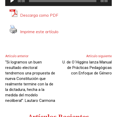
00:00
00:00
e
p
Descarga como PDF
r
o
Imprime este artículo
d
u
c
t
Artículo anterior
Artículo siguiente
o
“Si logramos un buen
U. de O´Higgins lanza Manual
r
resultado electoral
de Prácticas Pedagógicas
d
tendremos una propuesta de
con Enfoque de Género
nueva Constitución que
e
realmente termine con la de
A
la dictadura, hecha a la
u
medida del modelo
d
neoliberal”: Lautaro Carmona
i
o