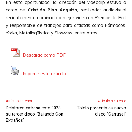
En esta oportunidad, la dirección del videoclip estuvo a
o
cargo de
Cristián Pino Anguita
, realizador audiovisual
r
recientemente nominado a mejor video en Premios In Edit
d
y responsable de trabajos para artistas como Fármacos,
e
Yorka, Metalingüistica y Slowkiss, entre otros.
A
u
d
Descarga como PDF
i
o
Imprime este artículo
Artículo anterior
Artículo siguiente
Delatores estrena este 2023
Tololo presenta su nuevo
su tercer disco “Bailando Con
disco “Carrusel”
Extraños”