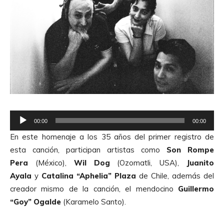
R
00:00
00:00
e
En este homenaje a los 35 años del primer registro de
p
esta canción, participan artistas como
Son Rompe
r
Pera
(México),
Wil Dog
(Ozomatli, USA),
Juanito
o
Ayala
y
Catalina “Aphelia” Plaza
de Chile, además del
d
creador mismo de la canción, el mendocino
Guillermo
u
“Goy” Ogalde
(Karamelo Santo).
c
t