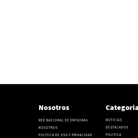
v
o
l
u
m
e
n
.
Nosotros
Categori
NOTICIAS
RED NACIONAL DE EMISORAS
DESTACADOS
NOSOTROS
POLITICA
POLÍTICA DE USO Y PRIVACIDAD