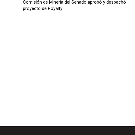
u
Comisión de Minería del Senado aprobó y despachó
proyecto de Royalty
d
i
o