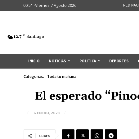
00:51 -Viernes 7 Agosto 2026
RED NAC
12.7
C
Santiago
INICIO
NOTICIAS
POLITICA
DEPORTES
Categorias:
Toda tu mañana
El esperado “Pinoc
6 ENERO, 2023
Cuota