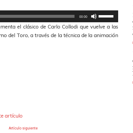
U
00:00
t
enta el clásico de Carlo Collodi que vuelve a las
i
mo del Toro, a través de la técnica de la animación
l
i
z
a
l
a
s
t
e
e artículo
c
l
Artículo siguiente