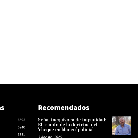
as
Recomendados
Señal inequívoca de impunidad:
6695
El triunfo de la doctrina del
5740
‘cheque en blanco’ policial
3551
3 Agosto, 2026