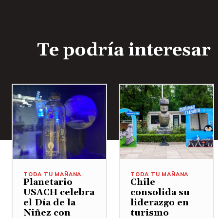
Te podría interesar
TODA TU MAÑANA
TODA TU MAÑANA
Planetario
Chile
USACH celebra
consolida su
el Día de la
liderazgo en
Niñez con
turismo