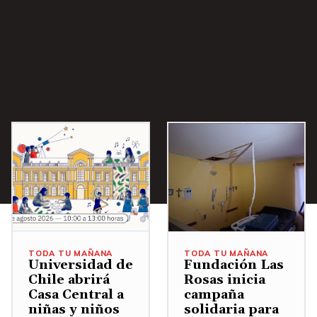
a
/
A
b
a
j
o
p
a
r
a
a
TODA TU MAÑANA
TODA TU MAÑANA
u
Universidad de
Fundación Las
Chile abrirá
Rosas inicia
m
Casa Central a
campaña
e
niñas y niños
solidaria para