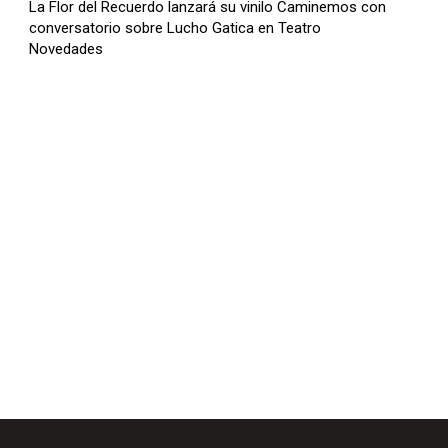
a
La Flor del Recuerdo lanzará su vinilo Caminemos con
conversatorio sobre Lucho Gatica en Teatro
s
Novedades
d
e
F
l
e
c
h
a
s
A
r
r
i
b