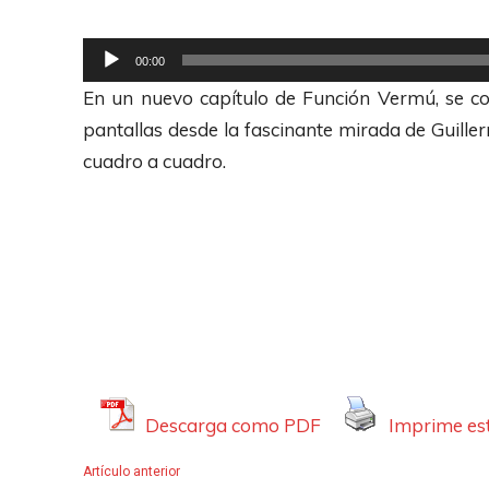
R
00:00
e
En un nuevo capítulo de Función Vermú, se com
p
pantallas desde la fascinante mirada de Guiller
r
cuadro a cuadro.
o
d
u
c
t
o
r
d
Descarga como PDF
Imprime est
e
A
Artículo anterior