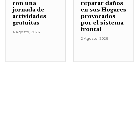
con una
reparar daños
n
jornada de
en sus Hogares
t
actividades
provocados
a
gratuitas
por el sistema
frontal
r
4 Agosto, 2026
o
2 Agosto, 2026
d
i
s
m
i
n
u
i
r
e
l