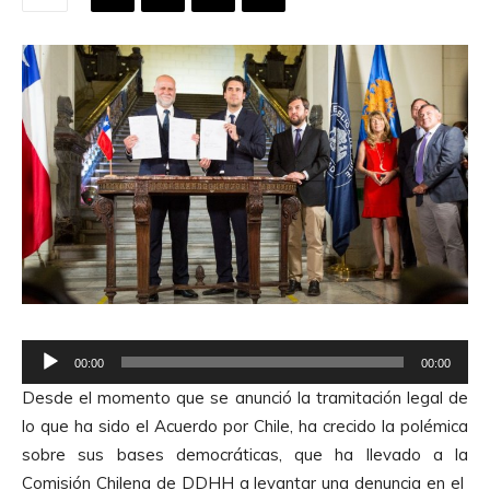
R
00:00
00:00
e
Desde el momento que se anunció la tramitación legal de
p
lo que ha sido el Acuerdo por Chile, ha crecido la polémica
r
sobre sus bases democráticas, que ha llevado a la
o
Comisión Chilena de DDHH a levantar una denuncia en el