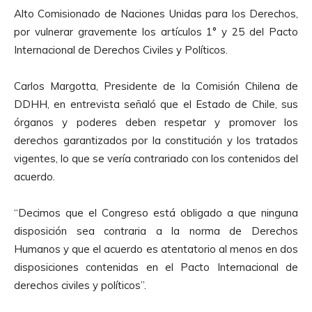
d
Alto Comisionado de Naciones Unidas para los Derechos,
u
por vulnerar gravemente los artículos 1° y 25 del Pacto
c
Internacional de Derechos Civiles y Políticos.
t
o
Carlos Margotta, Presidente de la Comisión Chilena de
r
DDHH, en entrevista señaló que el Estado de Chile, sus
d
órganos y poderes deben respetar y promover los
e
derechos garantizados por la constitución y los tratados
A
vigentes, lo que se vería contrariado con los contenidos del
u
acuerdo.
d
i
“Decimos que el Congreso está obligado a que ninguna
o
disposición sea contraria a la norma de Derechos
Humanos y que el acuerdo es atentatorio al menos en dos
disposiciones contenidas en el Pacto Internacional de
derechos civiles y políticos”.