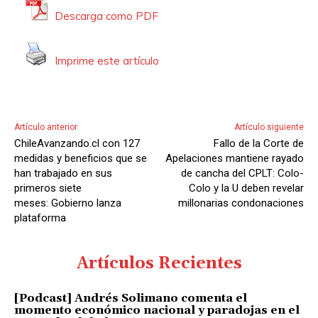
t
Descarga como PDF
o
r
Imprime este artículo
d
e
A
u
Artículo anterior
Artículo siguiente
d
ChileAvanzando.cl con 127
Fallo de la Corte de
i
medidas y beneficios que se
Apelaciones mantiene rayado
o
han trabajado en sus
de cancha del CPLT: Colo-
primeros siete
Colo y la U deben revelar
meses: Gobierno lanza
millonarias condonaciones
plataforma
Artículos Recientes
[Podcast] Andrés Solimano comenta el
momento económico nacional y paradojas en el