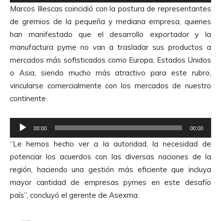
e
o
Marcos Illescas coincidió con la postura de representantes
p
r
de gremios de la pequeña y mediana empresa, quienes
r
d
han manifestado que el desarrollo exportador y la
o
e
manufactura pyme no van a trasladar sus productos a
d
A
mercados más sofisticados como Europa, Estados Unidos
u
u
o Asia, siendo mucho más atractivo para este rubro,
c
d
vincularse comercialmente con los mercados de nuestro
t
i
continente.
o
o
r
R
d
00:00
00:00
e
e
“Le hemos hecho ver a la autoridad, la necesidad de
p
A
potenciar los acuerdos con las diversas naciones de la
r
u
región, haciendo una gestión más eficiente que incluya
o
d
mayor cantidad de empresas pymes en este desafío
d
i
país”, concluyó el gerente de Asexma.
u
o
c