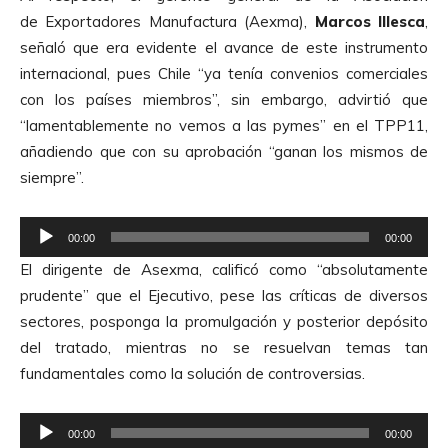
de Exportadores Manufactura (Aexma),
Marcos Illesca
,
señaló que era evidente el avance de este instrumento
internacional, pues Chile “ya tenía convenios comerciales
con los países miembros”, sin embargo, advirtió que
“lamentablemente no vemos a las pymes” en el TPP11,
añadiendo que con su aprobación “ganan los mismos de
siempre”.
R
00:00
00:00
e
El dirigente de Asexma, calificó como “absolutamente
p
prudente” que el Ejecutivo, pese las críticas de diversos
r
sectores, posponga la promulgación y posterior depósito
o
del tratado, mientras no se resuelvan temas tan
d
fundamentales como la solución de controversias.
u
c
R
t
00:00
00:00