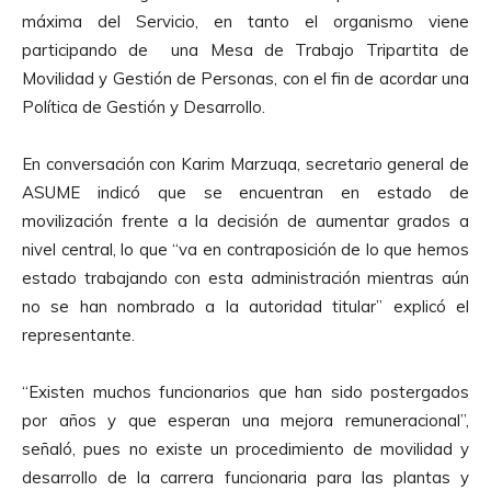
d
máxima del Servicio, en tanto el organismo viene
u
participando de una Mesa de Trabajo Tripartita de
c
Movilidad y Gestión de Personas, con el fin de acordar una
t
Política de Gestión y Desarrollo.
o
r
En conversación con Karim Marzuqa, secretario general de
d
ASUME indicó que se encuentran en estado de
e
movilización frente a la decisión de aumentar grados a
A
nivel central, lo que “va en contraposición de lo que hemos
u
estado trabajando con esta administración mientras aún
d
no se han nombrado a la autoridad titular” explicó el
i
representante.
o
“Existen muchos funcionarios que han sido postergados
por años y que esperan una mejora remuneracional”,
señaló, pues no existe un procedimiento de movilidad y
desarrollo de la carrera funcionaria para las plantas y