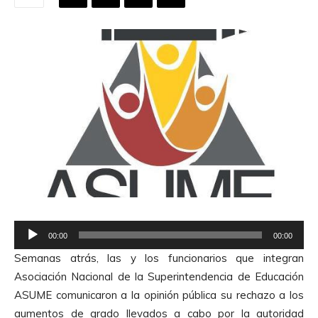
R
00:00
00:00
e
Semanas atrás, las y los funcionarios que integran
p
Asociación Nacional de la Superintendencia de Educación
r
ASUME comunicaron a la opinión pública su rechazo a los
o
aumentos de grado llevados a cabo por la autoridad