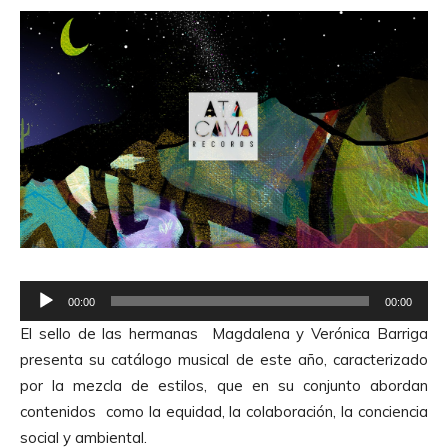
R
00:00
00:00
e
El sello de las hermanas Magdalena y Verónica Barriga
p
presenta su catálogo musical de este año, caracterizado
r
por la mezcla de estilos, que en su conjunto abordan
o
contenidos como la equidad, la colaboración, la conciencia
d
social y ambiental.