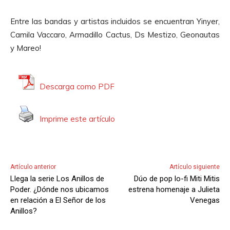
u
c
Entre las bandas y artistas incluidos se encuentran Yinyer,
t
Camila Vaccaro, Armadillo Cactus, Ds Mestizo, Geonautas
o
y Mareo!
r
d
e
Descarga como PDF
A
u
Imprime este artículo
d
i
o
Artículo anterior
Artículo siguiente
Llega la serie Los Anillos de
Dúo de pop lo-fi Miti Mitis
Poder. ¿Dónde nos ubicamos
estrena homenaje a Julieta
en relación a El Señor de los
Venegas
Anillos?