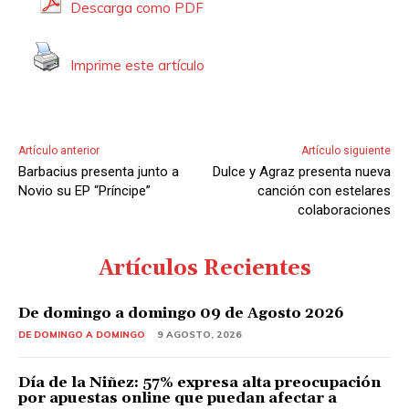
Descarga como PDF
t
o
Imprime este artículo
r
d
e
A
Artículo anterior
Artículo siguiente
u
Barbacius presenta junto a
Dulce y Agraz presenta nueva
d
Novio su EP “Príncipe”
canción con estelares
i
colaboraciones
o
Artículos Recientes
De domingo a domingo 09 de Agosto 2026
DE DOMINGO A DOMINGO
9 AGOSTO, 2026
Día de la Niñez: 57% expresa alta preocupación
por apuestas online que puedan afectar a