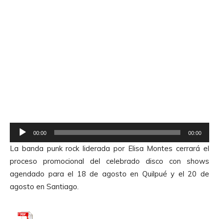
R
00:00
00:00
e
La banda punk rock liderada por Elisa Montes cerrará el
p
proceso promocional del celebrado disco con shows
r
agendado para el 18 de agosto en Quilpué y el 20 de
o
agosto en Santiago.
d
u
c