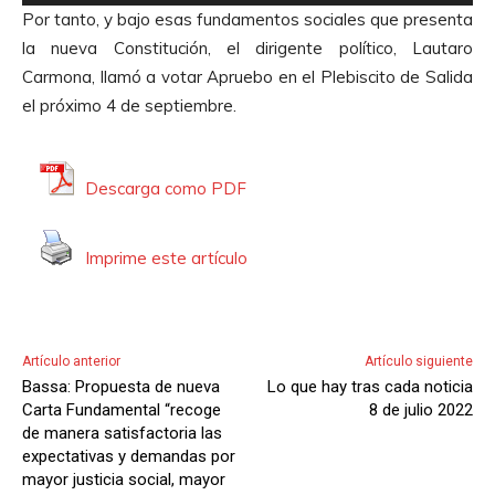
e
o
Por tanto, y bajo esas fundamentos sociales que presenta
p
r
la nueva Constitución, el dirigente político, Lautaro
r
d
Carmona, llamó a votar Apruebo en el Plebiscito de Salida
o
e
el próximo 4 de septiembre.
d
A
u
u
c
d
Descarga como PDF
t
i
o
o
Imprime este artículo
r
d
e
A
Artículo anterior
Artículo siguiente
u
Bassa: Propuesta de nueva
Lo que hay tras cada noticia
d
Carta Fundamental “recoge
8 de julio 2022
i
de manera satisfactoria las
expectativas y demandas por
o
mayor justicia social, mayor