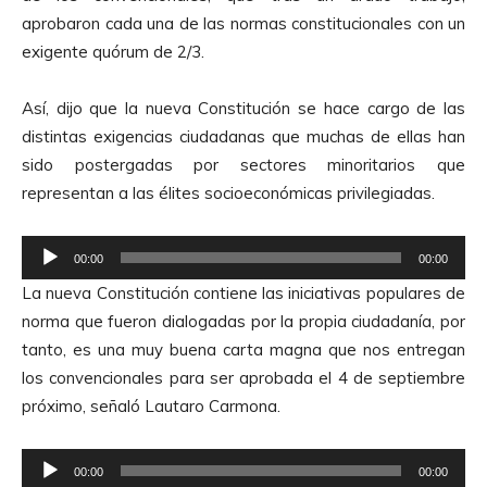
r
aprobaron cada una de las normas constitucionales con un
o
exigente quórum de 2/3.
d
u
Así, dijo que la nueva Constitución se hace cargo de las
c
distintas exigencias ciudadanas que muchas de ellas han
t
sido postergadas por sectores minoritarios que
o
representan a las élites socioeconómicas privilegiadas.
r
d
R
e
00:00
00:00
e
A
La nueva Constitución contiene las iniciativas populares de
p
u
norma que fueron dialogadas por la propia ciudadanía, por
r
d
tanto, es una muy buena carta magna que nos entregan
o
i
los convencionales para ser aprobada el 4 de septiembre
d
o
próximo, señaló Lautaro Carmona.
u
c
R
t
00:00
00:00