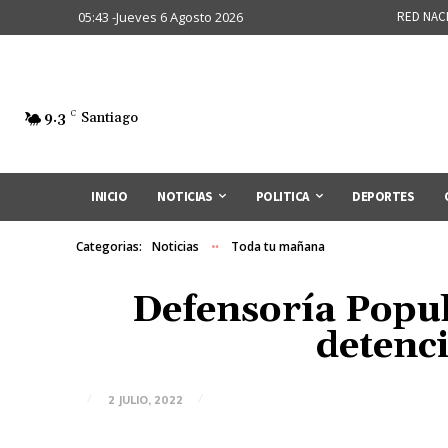
05:43 -Jueves 6 Agosto 2026
RED NAC
9.3
C
Santiago
INICIO
NOTICIAS
POLITICA
DEPORTES
Categorias:
Noticias
Toda tu mañana
Defensoría Popul
detenci
2 JULIO, 2022