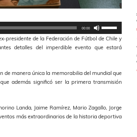
U
00:00
t
x-presidente de la Federación de Fútbol de Chile y
i
ntes detalles del imperdible evento que estará
l
i
z
en de manera única la memorabilia del mundial que
a
 que además significó ser la primera transmisión
l
a
s
orino Landa, Jaime Ramírez, Mario Zagallo, Jorge
t
ventos más extraordinarios de la historia deportiva
e
c