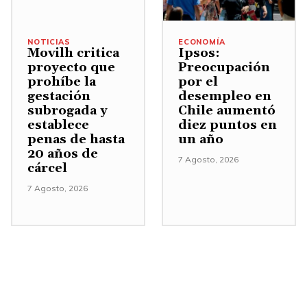
e
n
NOTICIAS
ECONOMÍA
t
Movilh critica
Ipsos:
proyecto que
Preocupación
a
prohíbe la
por el
r
gestación
desempleo en
subrogada y
Chile aumentó
o
establece
diez puntos en
d
penas de hasta
un año
i
20 años de
7 Agosto, 2026
cárcel
s
7 Agosto, 2026
m
i
n
u
i
r