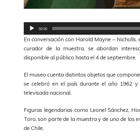
R
00:00
e
En conversación con Harold Mayne – Nicholls, e
p
curador de la muestra, se abordan interesa
r
disponible al público hasta el 4 de septiembre.
o
d
El museo cuenta distintos objetos que compon
u
se celebró en el país durante el año 1962 y
c
televisada nacional.
t
o
Figuras legendarias como Leonel Sánchez, Hon
r
Toro, son parte de la muestra y de uno de los e
d
de Chile.
e