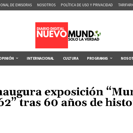
IONAL DE EMISORAS
NOSOTROS
POLÍTICA DE USO Y PRIVACIDAD
TARIFAR
OPINIÓN
INTERNACIONAL
CULTURA
PROGRAMAS
NOSO
naugura exposición “Mund
62” tras 60 años de histo