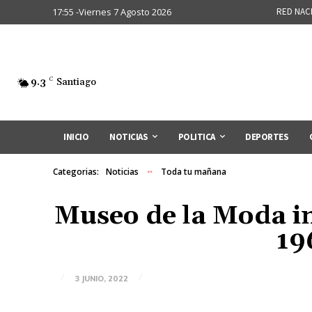
17:55 -Viernes 7 Agosto 2026
RED NAC
9.3
C
Santiago
INICIO
NOTICIAS
POLITICA
DEPORTES
Categorias:
Noticias
Toda tu mañana
Museo de la Moda i
19
3 JUNIO, 2022