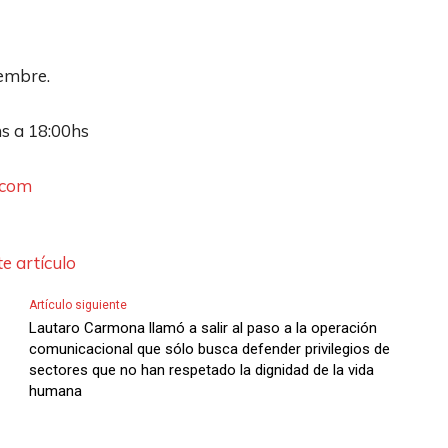
l
a
s
iembre.
d
hs a 18:00hs
e
F
.com
l
e
c
e artículo
h
a
Artículo siguiente
Lautaro Carmona llamó a salir al paso a la operación
s
comunicacional que sólo busca defender privilegios de
A
sectores que no han respetado la dignidad de la vida
r
humana
r