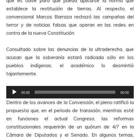
que es clave para que pueda aplicarse la norma que
r
d
establece la restitución de tierras. Al respecto, el
o
e
convencional Marcos Barraza rechazó las campañas del
d
A
terror y de noticias falsas que operan en las redes en
u
u
contra de la nueva Constitución.
c
d
t
i
Consultado sobre las denuncias de la ultraderecha, que
o
o
acusan que la soberanía estará radicada sólo en los
r
pueblos indígenas, el académico lo desmintió
d
tajantemente.
e
A
R
u
00:00
00:00
e
d
Dentro de los avances de la Convención, el pleno ratificó la
p
i
propuesta que, en el periodo de transición, mientras esté
r
o
en funciones el actual Congreso, las reformas
o
constitucionales requerirán de un quórum de 4/7 en la
d
Cámara de Diputados y el Senado. En algunos temas,
u