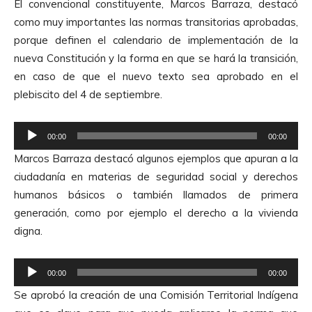
El convencional constituyente, Marcos Barraza, destacó
como muy importantes las normas transitorias aprobadas,
porque definen el calendario de implementación de la
nueva Constitución y la forma en que se hará la transición,
en caso de que el nuevo texto sea aprobado en el
plebiscito del 4 de septiembre.
R
00:00
00:00
e
Marcos Barraza destacó algunos ejemplos que apuran a la
p
ciudadanía en materias de seguridad social y derechos
r
humanos básicos o también llamados de primera
o
generación, como por ejemplo el derecho a la vivienda
d
digna.
u
c
R
t
00:00
00:00
e
o
Se aprobó la creación de una Comisión Territorial Indígena
p
r