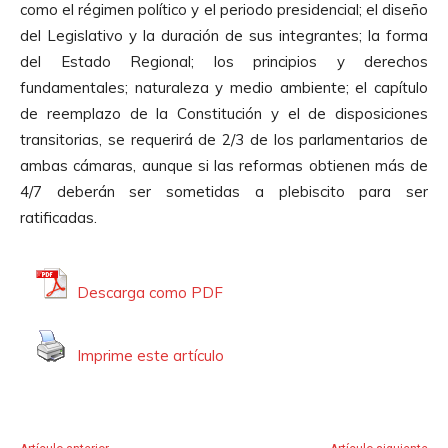
como el régimen político y el periodo presidencial; el diseño
c
del Legislativo y la duración de sus integrantes; la forma
t
del Estado Regional; los principios y derechos
o
fundamentales; naturaleza y medio ambiente; el capítulo
r
de reemplazo de la Constitución y el de disposiciones
d
transitorias, se requerirá de 2/3 de los parlamentarios de
e
ambas cámaras, aunque si las reformas obtienen más de
A
4/7 deberán ser sometidas a plebiscito para ser
u
ratificadas.
d
i
o
Descarga como PDF
Imprime este artículo