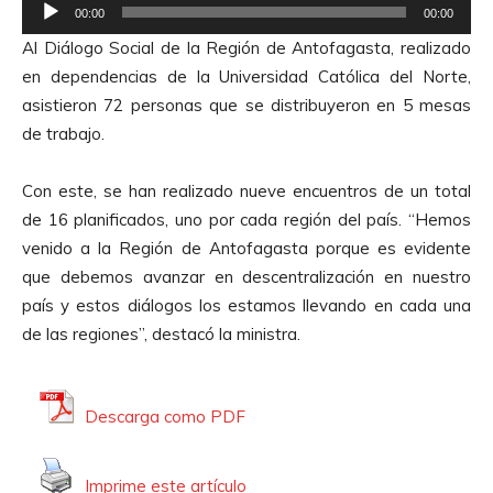
R
c
00:00
00:00
e
t
Al Diálogo Social de la Región de Antofagasta, realizado
p
o
en dependencias de la Universidad Católica del Norte,
r
r
asistieron 72 personas que se distribuyeron en 5 mesas
o
d
de trabajo.
d
e
u
A
Con este, se han realizado nueve encuentros de un total
c
u
de 16 planificados, uno por cada región del país. “Hemos
t
d
venido a la Región de Antofagasta porque es evidente
o
i
que debemos avanzar en descentralización en nuestro
r
o
país y estos diálogos los estamos llevando en cada una
d
de las regiones”, destacó la ministra.
e
A
u
Descarga como PDF
d
i
Imprime este artículo
o