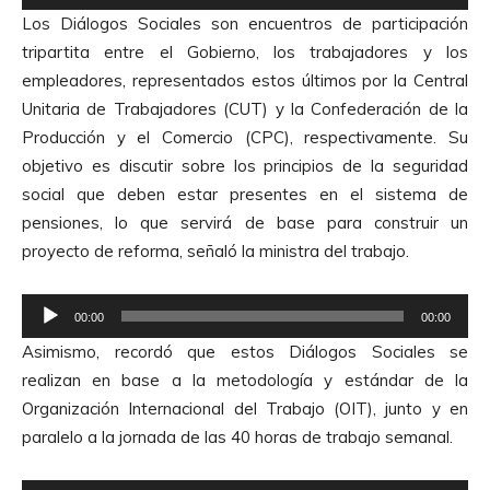
e
Los Diálogos Sociales son encuentros de participación
p
tripartita entre el Gobierno, los trabajadores y los
r
empleadores, representados estos últimos por la Central
o
Unitaria de Trabajadores (CUT) y la Confederación de la
d
Producción y el Comercio (CPC), respectivamente. Su
u
objetivo es discutir sobre los principios de la seguridad
c
social que deben estar presentes en el sistema de
t
pensiones, lo que servirá de base para construir un
o
proyecto de reforma, señaló la ministra del trabajo.
r
d
R
e
00:00
00:00
e
A
Asimismo, recordó que estos Diálogos Sociales se
p
u
realizan en base a la metodología y estándar de la
r
d
Organización Internacional del Trabajo (OIT), junto y en
o
i
paralelo a la jornada de las 40 horas de trabajo semanal.
d
o
u