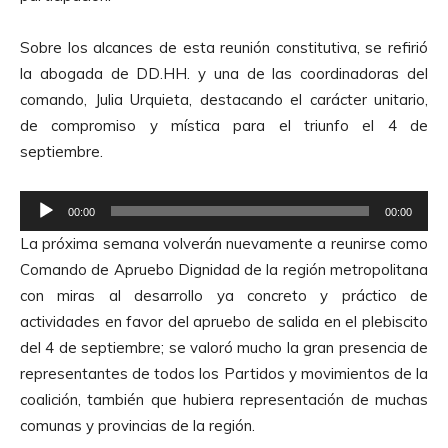
Sobre los alcances de esta reunión constitutiva, se refirió
la abogada de DD.HH. y una de las coordinadoras del
comando, Julia Urquieta, destacando el carácter unitario,
de compromiso y mística para el triunfo el 4 de
septiembre.
R
00:00
00:00
e
La próxima semana volverán nuevamente a reunirse como
p
Comando de Apruebo Dignidad de la región metropolitana
r
con miras al desarrollo ya concreto y práctico de
o
actividades en favor del apruebo de salida en el plebiscito
d
del 4 de septiembre; se valoró mucho la gran presencia de
u
representantes de todos los Partidos y movimientos de la
c
coalición, también que hubiera representación de muchas
t
comunas y provincias de la región.
o