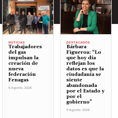
NOTICIAS
DESTACADOS
Trabajadores
Bárbara
del gas
Figueroa: “Lo
impulsan la
que hoy día
creación de
reflejan los
nueva
datos es que la
federación
ciudadanía se
Fenagas
siente
abandonada
5 Agosto, 2026
por el Estado y
por el
gobierno”
5 Agosto, 2026