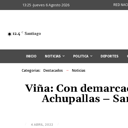
13:25 -Jueves 6 Agosto 2026
RED NAC
12.4
C
Santiago
INICIO
NOTICIAS
POLITICA
DEPORTES
Categorias:
Destacados
Noticias
Viña: Con demarcac
Achupallas – Sa
4 ABRIL, 2022