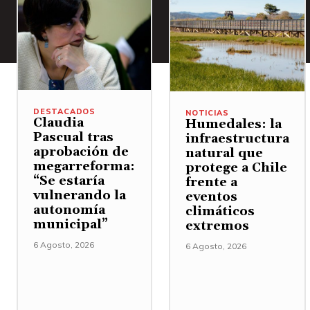
DESTACADOS
NOTICIAS
Claudia
Humedales: la
Pascual tras
infraestructura
aprobación de
natural que
megarreforma:
protege a Chile
“Se estaría
frente a
vulnerando la
eventos
autonomía
climáticos
municipal”
extremos
6 Agosto, 2026
6 Agosto, 2026