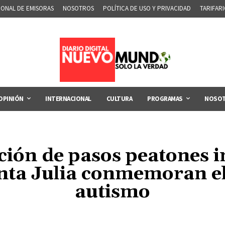
IONAL DE EMISORAS
NOSOTROS
POLÍTICA DE USO Y PRIVACIDAD
TARIFAR
OPINIÓN
INTERNACIONAL
CULTURA
PROGRAMAS
NOSO
ión de pasos peatones in
nta Julia conmemoran el
autismo