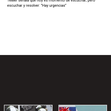
Teillier señala que hoy es momento de escuchar; pero
escuchar y resolver: “Hay urgencias”