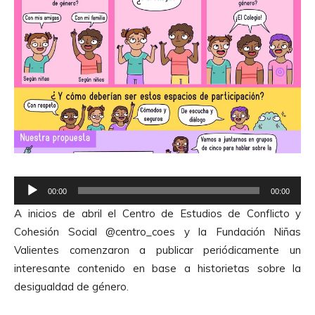
R
00:00
00:00
e
A inicios de abril el Centro de Estudios de Conflicto y
p
Cohesión Social @centro_coes y la Fundación Niñas
r
Valientes comenzaron a publicar periódicamente un
o
interesante contenido en base a historietas sobre la
d
desigualdad de género.
u
c