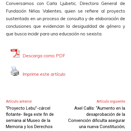
Conversamos con Carla Ljubetic, Directora General de
t
Fundación Niñas Valientes, quien se refiere al proyecto
o
sustentado en un
proceso de consulta y de elaboración de
r
conclusiones que evidencian la desigualdad de género y
d
que busca incidir para una educación no sexista.
e
A
u
Descarga como PDF
d
i
Imprime este artículo
o
Artículo anterior
Artículo siguiente
”Proyecto Lebu”-cárcel
Axel Callís: “Aumento en la
flotante- llega este fin de
desaprobación de la
semana al Museo de la
Convención dificulta asegurar
Memoria y los Derechos
una nueva Constitución;