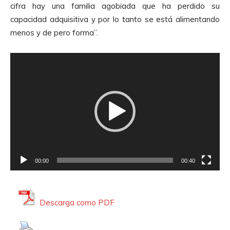
cifra hay una familia agobiada que ha perdido su
capacidad adquisitiva y por lo tanto se está alimentando
menos y de pero forma”.
R
e
p
r
o
d
u
c
00:00
00:40
t
o
r
Descarga como PDF
d
e