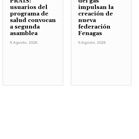
PRAIS:
del gas
usuarios del
impulsan la
programa de
creación de
salud convocan
nueva
a segunda
federación
asamblea
Fenagas
5 Agosto, 2026
5 Agosto, 2026