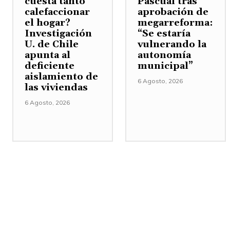
cuesta tanto
Pascual tras
calefaccionar
aprobación de
el hogar?
megarreforma:
Investigación
“Se estaría
U. de Chile
vulnerando la
apunta al
autonomía
deficiente
municipal”
aislamiento de
6 Agosto, 2026
las viviendas
6 Agosto, 2026