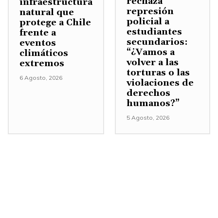
rechaza
infraestructura
represión
natural que
policial a
protege a Chile
estudiantes
frente a
secundarios:
eventos
“¿Vamos a
climáticos
volver a las
extremos
torturas o las
6 Agosto, 2026
violaciones de
derechos
humanos?”
5 Agosto, 2026