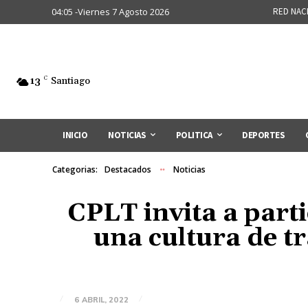
04:05 -Viernes 7 Agosto 2026
RED NAC
13
C
Santiago
INICIO
NOTICIAS
POLITICA
DEPORTES
Categorias:
Destacados
Noticias
CPLT invita a part
una cultura de t
6 ABRIL, 2022