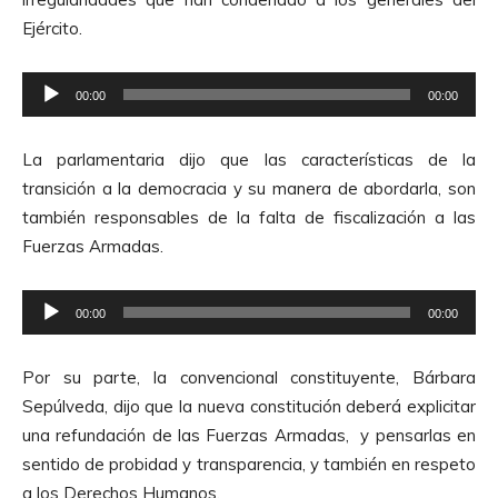
r
Ejército.
d
e
R
A
00:00
00:00
e
u
p
d
La parlamentaria dijo que las características de la
r
i
transición a la democracia y su manera de abordarla, son
o
o
también responsables de la falta de fiscalización a las
d
Fuerzas Armadas.
u
c
R
t
00:00
00:00
e
o
p
r
Por su parte, la convencional constituyente, Bárbara
r
d
Sepúlveda, dijo que la nueva constitución deberá explicitar
o
e
una refundación de las Fuerzas Armadas, y pensarlas en
d
A
sentido de probidad y transparencia, y también en respeto
u
u
a los Derechos Humanos.