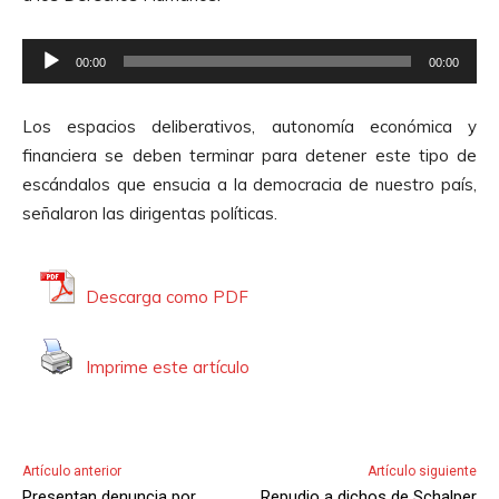
c
d
t
i
R
o
00:00
00:00
o
e
r
p
d
Los espacios deliberativos, autonomía económica y
r
e
financiera se deben terminar para detener este tipo de
o
A
escándalos que ensucia a la democracia de nuestro país,
d
u
señalaron las dirigentas políticas.
u
d
c
i
t
o
Descarga como PDF
o
r
Imprime este artículo
d
e
A
u
Artículo anterior
Artículo siguiente
d
Presentan denuncia por
Repudio a dichos de Schalper