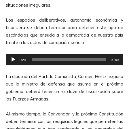
situaciones irregulares.
Los espacios deliberativos, autonomía económica y
financiera se deben terminar para detener este tipo de
escándalos que ensucia a la democracia de nuestro país
frente a los actos de corrupción, señaló.
R
00:00
00:00
e
p
La diputada del Partido Comunista, Carmen Hertz, expuso
r
que la ministra de defensa que asume en el próximo
o
gobierno, deberá tener un rol clave de fiscalización sobre
d
las Fuerzas Armadas.
u
c
Al mismo tiempo, la Convención y la próxima Constitución
t
deben terminar con los resquicios legales que permiten las
o
irregularidades que han condenado a los generales del