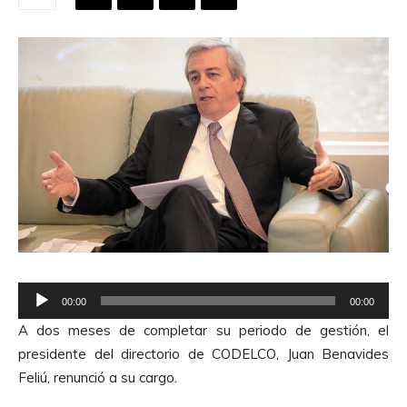
R
00:00
00:00
e
A dos meses de completar su periodo de gestión, el
p
presidente del directorio de CODELCO, Juan Benavides
r
Feliú, renunció a su cargo.
o