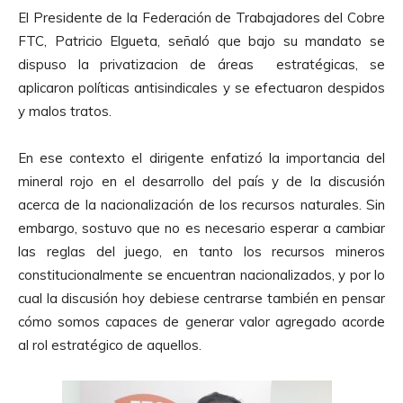
d
El Presidente de la Federación de Trabajadores del Cobre
u
FTC, Patricio Elgueta, señaló que bajo su mandato se
c
dispuso la privatizacion de áreas estratégicas, se
t
aplicaron políticas antisindicales y se efectuaron despidos
o
y malos tratos.
r
d
En ese contexto el dirigente enfatizó la importancia del
e
mineral rojo en el desarrollo del país y de la discusión
A
acerca de la nacionalización de los recursos naturales. Sin
u
embargo, sostuvo que no es necesario esperar a cambiar
d
las reglas del juego, en tanto los recursos mineros
i
constitucionalmente se encuentran nacionalizados, y por lo
o
cual la discusión hoy debiese centrarse también en pensar
cómo somos capaces de generar valor agregado acorde
al rol estratégico de aquellos.