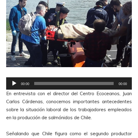
R
00:00
00:00
e
En entrevista con el director del Centro Ecoceanos, Juan
p
Carlos Cárdenas, conocemos importantes antecedentes
r
sobre la situación laboral de los trabajadores empleados
o
en la producción de salmónidos de Chile.
d
u
Señalando que Chile figura como el segundo productor
c