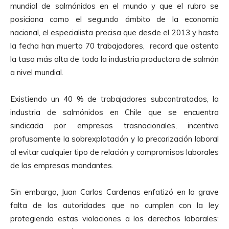
mundial de salmónidos en el mundo y que el rubro se
t
posiciona como el segundo ámbito de la economía
o
nacional, el especialista precisa que desde el 2013 y hasta
r
la fecha han muerto 70 trabajadores, record que ostenta
d
la tasa más alta de toda la industria productora de salmón
e
a nivel mundial.
A
u
Existiendo un 40 % de trabajadores subcontratados, la
d
industria de salmónidos en Chile que se encuentra
i
sindicada por empresas trasnacionales, incentiva
o
profusamente la sobrexplotación y la precarización laboral
al evitar cualquier tipo de relación y compromisos laborales
de las empresas mandantes.
Sin embargo, Juan Carlos Cardenas enfatizó en la grave
falta de las autoridades que no cumplen con la ley
protegiendo estas violaciones a los derechos laborales: